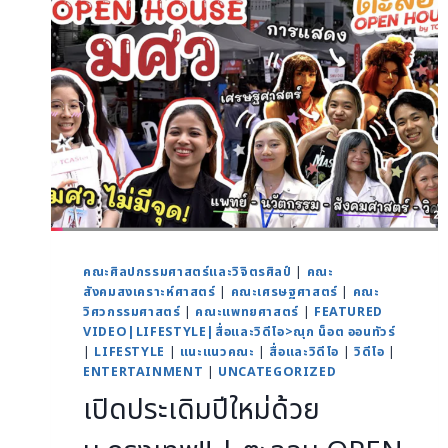
คณะศิลปกรรมศาสตร์และวิจิตรศิลป์
|
คณะ
สังคมสงเคราะห์ศาสตร์
|
คณะเศรษฐศาสตร์
|
คณะ
วิศวกรรมศาสตร์
|
คณะแพทยศาสตร์
|
FEATURED
VIDEO|LIFESTYLE|สื่อและวิดีโอ>ณุก น็อต ออนทัวร์
|
LIFESTYLE
|
แนะแนวคณะ
|
สื่อและวิดีโอ
|
วิดีโอ
|
ENTERTAINMENT
|
UNCATEGORIZED
เปิดประเดิมปีใหม่ด้วย