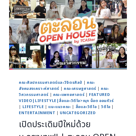
คณะศิลปกรรมศาสตร์และวิจิตรศิลป์
|
คณะ
สังคมสงเคราะห์ศาสตร์
|
คณะเศรษฐศาสตร์
|
คณะ
วิศวกรรมศาสตร์
|
คณะแพทยศาสตร์
|
FEATURED
VIDEO|LIFESTYLE|สื่อและวิดีโอ>ณุก น็อต ออนทัวร์
|
LIFESTYLE
|
แนะแนวคณะ
|
สื่อและวิดีโอ
|
วิดีโอ
|
ENTERTAINMENT
|
UNCATEGORIZED
เปิดประเดิมปีใหม่ด้วย