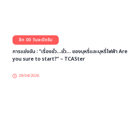
TEP-TEPE Thammasat invites high school
students and engineering enthusiasts to join
the Pre-Engineering Workshop Season 3,
Episode 2! – TCASter
10/06/2026
0
0