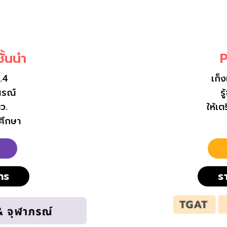
ั้นนำ
P
.4
เก็
สรณ์
ร
ว.
ให้เ
ศึกษา
าร
ร