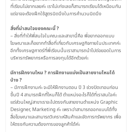
ที่เรียนไม่ยากเลยค่ะ เราไม่เก่งเลขก็สามารถเรียนได้เหมือนกัน
แต่อาจจะต้องฝึกใช้สูตรนิดนึงในการคำนวนนิดนึง
.
สิ่งที่น่าสนใจของคณะนี้ ?
– สิ่งที่ทำให้พี่สนใจในคณะและสาขานี้คือ พี่อยากออกแบบ
โฆษณาและก็อยากทำสื่อที่เกี่ยวกับเศรษฐกิจภายในประเทศค่ะ
อีกทั้งเศรษฐศาตร์ที่พี่เรียนนั้นเราสามารถนำไปต่อยอดในการ
บริหารทรัพยากรหรือการลงทุนได้อีกด้วยค่ะ
.
มีการฝึกงานไหม ? การฝึกงานแบ่งเป็นสายงานไหนได้
บ้าง ?
–
มีการฝึกงานค่ะ จะมีให้ฝึกงานตอน ปี 3 ช่วงปิดเทอมก่อน
ขึ้นปี 4 สามารถฝึกที่ไหนก็ได้ ตำแหน่งอะไรก็ได้ที่เราสนใจค่ะ
แต่ส่วนใหญ่สาขาเราจะไปตรงกับสายงานตำแหน่ง Graphic
Designer, Marketing ค่ะ เพราะว่าสามารถออกแบบได้ทั้ง
สื่อโฆษณาและสามารถวิเคราะห์สินค้าและจัดการทรัพยากร เพื่อ
ให้ตรงกับความต้องการของลูกค้าได้ค่ะ
.