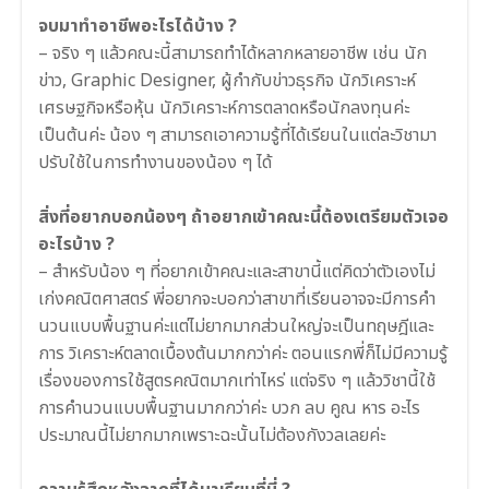
จบมาทำอาชีพอะไรได้บ้าง ?
– จริง ๆ แล้วคณะนี้
สามารถทำได้หลากหลายอาชีพ เช่น นัก
ข่าว, Graphic Designer, ผู้กำกับข่าวธุรกิจ นักวิเคราะห์
เศรษฐกิจหรือหุ้น นักวิเคราะห์การตลาดหรือนักลงทุนค่ะ
เป็นต้นค่ะ น้อง ๆ สามารถเอาความรู้ที่ได้เรียนในแต่ละวิชามา
ปรับใช้ในการทำงานของน้อง ๆ ได้
.
สิ่งที่อยากบอกน้องๆ ถ้าอยากเข้าคณะนี้ต้องเตรียมตัวเจอ
อะไรบ้าง ?
–
สำหรับน้อง ๆ ที่อยากเข้าคณะและสาขานี้แต่คิดว่าตัวเองไม่
เก่งคณิตศาสตร์ พี่อยากจะบอกว่าสาขาที่เรียนอาจจะมีการคำ
นวนแบบพื้นฐานค่ะแต่ไม่ยากมากส่วนใหญ่จะเป็นทฤษฎีและ
การ วิเคราะห์ตลาดเบื้องต้นมากกว่าค่ะ ตอนแรกพี่ก็ไม่มีความรู้
เรื่องของการใช้สูตรคณิตมากเท่าไหร่ แต่จริง ๆ แล้ววิชานี้ใช้
การคำนวนแบบพื้นฐานมากกว่าค่ะ บวก ลบ คูณ หาร อะไร
ประมาณนี้ไม่ยากมากเพราะฉะนั้นไม่ต้องกังวลเลยค่ะ
.