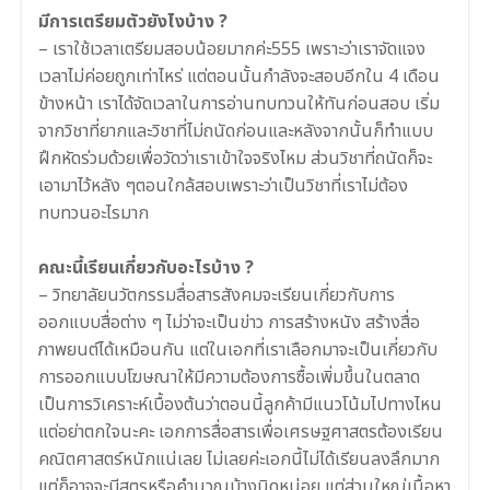
มีการเตรียมตัวยังไงบ้าง ?
–
เราใช้เวลาเตรียมสอบน้อยมากค่ะ555 เพราะว่าเราจัดแจง
เวลาไม่ค่อยถูกเท่าไหร่ แต่ตอนนั้นกำลังจะสอบอีกใน 4 เดือน
ข้างหน้า เราได้จัดเวลาในการอ่านทบทวนให้ทันก่อนสอบ เริ่ม
จากวิชาที่ยากและวิชาที่ไม่ถนัดก่อนและหลังจากนั้นก็ทำแบบ
ฝึกหัดร่วมด้วยเพื่อวัดว่าเราเข้าใจจริงไหม ส่วนวิชาที่ถนัดก็จะ
เอามาไว้หลัง ๆตอนใกล้สอบเพราะว่าเป็นวิชาที่เราไม่ต้อง
ทบทวนอะไรมาก
.
คณะนี้เรียนเกี่ยวกับอะไรบ้าง ?
– วิทยาลัยนวัตกรรมสื่อสารสังคม
จะเรียนเกี่ยวกับการ
ออกแบบสื่อต่าง ๆ ไม่ว่าจะเป็นข่าว การสร้างหนัง สร้างสื่อ
ภาพยนต์ได้เหมือนกัน แต่ในเอกที่เราเลือกมาจะเป็นเกี่ยวกับ
การออกแบบโฆษณาให้มีความต้องการซื้อเพิ่มขึ้นในตลาด
เป็นการวิเคราะห์เบื้องต้นว่าตอนนี้ลูกค้ามีแนวโน้มไปทางไหน
แต่อย่าตกใจนะคะ เอกการสื่อสารเพื่อเศรษฐศาสตรต้องเรียน
คณิตศาสตร์หนักแน่เลย ไม่เลยค่ะเอกนี้ไม่ได้เรียนลงลึกมาก
แต่ก็อาจจะมีสูตรหรือคำนวณบ้างนิดหน่อย แต่ส่วนใหญ่เนื้อหา