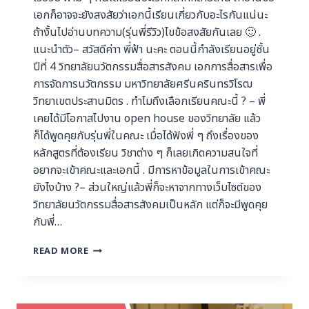
เอกก็อาจจะยังสงสัยว่าเอกนี้เรียนเกี่ยวกับอะไรกันแน่นะ
ถ้างั้นไปอ่านบทความ(รุ่นพี่รีวิว)ไขข้อสงสัยกันเลย 🙂 .
แนะนำตัว– สวัสดีค่าา พี่ฟ้า นะคะ ตอนนี้กำลังเรียนอยู่ชั้น
ปีที่ 4 วิทยาลัยนวัตกรรมสื่อสารสังคม เอกการสื่อสารเพื่อ
การจัดการนวัตกรรม มหาวิทยาลัยศรีนครินทรวิโรฒ
วิทยาเขตประสานมิตร . ทําไมถึงเลือกเรียนคณะนี้ ? – พี่
เคยได้มีโอกาสไปงาน open house ของวิทยาลัย แล้ว
ก็ได้พูดคุยกับรุ่นพี่ในคณะ เมื่อได้ฟังพี่ ๆ ถึงเรื่องของ
หลักสูตรที่ต้องเรียน วิชาต่าง ๆ ก็เลยเกิดความสนใจที่
อยากจะเข้าคณะและเอกนี้ . มีการหาข้อมูลในการเข้าคณะ
ยังไงบ้าง ?– ส่วนใหญ่แล้วพี่ก็จะหาจากทางเว็บไซต์ของ
วิทยาลัยนวัตกรรมสื่อสารสังคมเป็นหลัก แต่ก็จะมีพูดคุย
กับพี่…
READ MORE