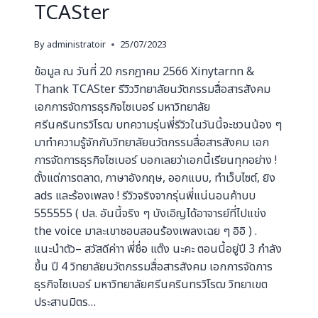
TCASter
By
administratoir
25/07/2023
ข้อมูล ณ วันที่ 20 กรกฎาคม 2566 Xinytarnn &
Thank TCASter รีวิววิทยาลัยนวัตกรรมสื่อสารสังคม
เอกการจัดการธุรกิจไซเบอร์ มหาวิทยาลัย
ศรีนครินทรวิโรฒ บทความรุ่นพี่รีวิวในวันนี้จะชวนน้อง ๆ
มาทำความรู้จักกับวิทยาลัยนวัตกรรมสื่อสารสังคม เอก
การจัดการธุรกิจไซเบอร์ บอกเลยว่าเอกนี้เรียนทุกอย่าง !
ตั้งแต่การตลาด, ภาษาอังกฤษ, ออกแบบ, ทำเว็บไซต์, ยิง
ads และร้องเพลง ! รีวิวจริงจากรุ่นพี่แน่นอนค้าบบ
555555 ( ปล. อันนี้จริง ๆ บังเอิญได้อาจารย์ที่ไปแข่ง
the voice มาละเขาชอบสอนร้องเพลงเฉย ๆ อิอิ ) .
แนะนำตัว– สวัสดีค่าา พี่ชื่อ แต๊ง นะคะ ตอนนี้อยู่ปี 3 กำลัง
ขึ้น ปี 4 วิทยาลัยนวัตกรรมสื่อสารสังคม เอกการจัดการ
ธุรกิจไซเบอร์ มหาวิทยาลัยศรีนครินทรวิโรฒ วิทยาเขต
ประสานมิตร…