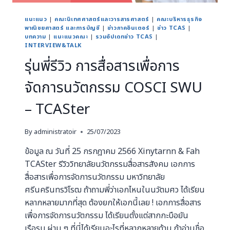
แนะแนว
|
คณะนิเทศศาสตร์และวารสารศาสตร์
|
คณะบริหารธุรกิจ
พาณิชยศาสตร์ และการบัญชี
|
ข่าวภาคอินเตอร์
|
ข่าว TCAS
|
บทความ
|
แนะแนวคณะ
|
รวมอัปเดทข่าว TCAS
|
INTERVIEW&TALK
รุ่นพี่รีวิว การสื่อสารเพื่อการ
จัดการนวัตกรรม COSCI SWU
– TCASter
By
administratoir
25/07/2023
ข้อมูล ณ วันที่ 25 กรกฎาคม 2566 Xinytarnn & Fah
TCASter รีวิววิทยาลัยนวัตกรรมสื่อสารสังคม เอกการ
สื่อสารเพื่อการจัดการนวัตกรรม มหาวิทยาลัย
ศรีนครินทรวิโรฒ ถ้าถามพี่ว่าเอกไหนในนวัตมศว ได้เรียน
หลากหลายมากที่สุด ต้องยกให้เอกนี้เลย ! เอกการสื่อสาร
เพื่อการจัดการนวัตกรรม ได้เรียนตั้งแต่สากกะบือยัน
เรือรบ ผ่าม ๆ ที่นี่ได้เรียนอะไรที่หลากหลายด้าน ถ้าอ่านชื่อ