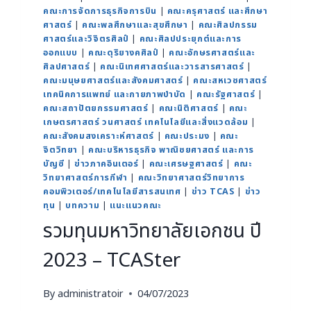
คณะการจัดการธุรกิจการบิน
|
คณะครุศาสตร์ และศึกษา
ศาสตร์
|
คณะพลศึกษาและสุขศึกษา
|
คณะศิลปกรรม
ศาสตร์และวิจิตรศิลป์
|
คณะศิลปประยุกต์และการ
ออกแบบ
|
คณะดุริยางคศิลป์
|
คณะอักษรศาสตร์และ
ศิลปศาสตร์
|
คณะนิเทศศาสตร์และวารสารศาสตร์
|
คณะมนุษยศาสตร์และสังคมศาสตร์
|
คณะสหเวชศาสตร์
เทคนิคการแพทย์ และกายภาพบำบัด
|
คณะรัฐศาสตร์
|
คณะสถาปัตยกรรมศาสตร์
|
คณะนิติศาสตร์
|
คณะ
เกษตรศาสตร์ วนศาสตร์ เทคโนโลยีและสิ่งแวดล้อม
|
คณะสังคมสงเคราะห์ศาสตร์
|
คณะประมง
|
คณะ
จิตวิทยา
|
คณะบริหารธุรกิจ พาณิชยศาสตร์ และการ
บัญชี
|
ข่าวภาคอินเตอร์
|
คณะเศรษฐศาสตร์
|
คณะ
วิทยาศาสตร์การกีฬา
|
คณะวิทยาศาสตร์วิทยาการ
คอมพิวเตอร์/เทคโนโลยีสารสนเทศ
|
ข่าว TCAS
|
ข่าว
ทุน
|
บทความ
|
แนะแนวคณะ
รวมทุนมหาวิทยาลัยเอกชน ปี
2023 – TCASter
By
administratoir
04/07/2023