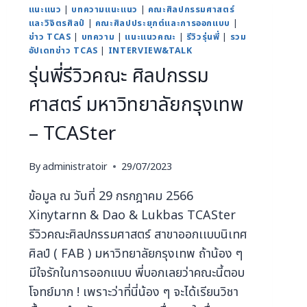
แนะแนว
|
บทความแนะแนว
|
คณะศิลปกรรมศาสตร์
และวิจิตรศิลป์
|
คณะศิลปประยุกต์และการออกแบบ
|
ข่าว TCAS
|
บทความ
|
แนะแนวคณะ
|
รีวิวรุ่นพี่
|
รวม
อัปเดทข่าว TCAS
|
INTERVIEW&TALK
รุ่นพี่รีวิวคณะ ศิลปกรรม
ศาสตร์ มหาวิทยาลัยกรุงเทพ
– TCASter
By
administratoir
29/07/2023
ข้อมูล ณ วันที่ 29 กรกฎาคม 2566
Xinytarnn & Dao & Lukbas TCASter
รีวิวคณะศิลปกรรมศาสตร์ สาขาออกเเบบนิเทศ
ศิลป์ ( FAB ) มหาวิทยาลัยกรุงเทพ ถ้าน้อง ๆ
มีใจรักในการออกแบบ พี่บอกเลยว่าคณะนี้ตอบ
โจทย์มาก ! เพราะว่าที่นี่น้อง ๆ จะได้เรียนวิชา