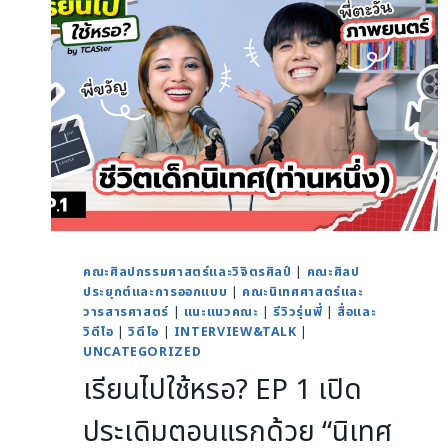
คณะศิลปกรรมศาสตร์และวิจิตรศิลป์
|
คณะศิลป
ประยุกต์และการออกแบบ
|
คณะนิเทศศาสตร์และ
วารสารศาสตร์
|
แนะแนวคณะ
|
รีวิวรุ่นพี่
|
สื่อและ
วิดีโอ
|
วิดีโอ
|
INTERVIEW&TALK
|
UNCATEGORIZED
เรียนไปใช้หรอ? EP 1 เปิด
ประเดิมตอนแรกด้วย “นิเทศ