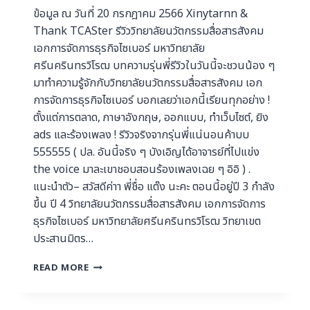
ข้อมูล ณ วันที่ 20 กรกฎาคม 2566 Xinytarnn &
Thank TCASter รีวิววิทยาลัยนวัตกรรมสื่อสารสังคม
เอกการจัดการธุรกิจไซเบอร์ มหาวิทยาลัย
ศรีนครินทรวิโรฒ บทความรุ่นพี่รีวิวในวันนี้จะชวนน้อง ๆ
มาทำความรู้จักกับวิทยาลัยนวัตกรรมสื่อสารสังคม เอก
การจัดการธุรกิจไซเบอร์ บอกเลยว่าเอกนี้เรียนทุกอย่าง !
ตั้งแต่การตลาด, ภาษาอังกฤษ, ออกแบบ, ทำเว็บไซต์, ยิง
ads และร้องเพลง ! รีวิวจริงจากรุ่นพี่แน่นอนค้าบบ
555555 ( ปล. อันนี้จริง ๆ บังเอิญได้อาจารย์ที่ไปแข่ง
the voice มาละเขาชอบสอนร้องเพลงเฉย ๆ อิอิ ) .
แนะนำตัว– สวัสดีค่าา พี่ชื่อ แต๊ง นะคะ ตอนนี้อยู่ปี 3 กำลัง
ขึ้น ปี 4 วิทยาลัยนวัตกรรมสื่อสารสังคม เอกการจัดการ
ธุรกิจไซเบอร์ มหาวิทยาลัยศรีนครินทรวิโรฒ วิทยาเขต
ประสานมิตร…
READ MORE