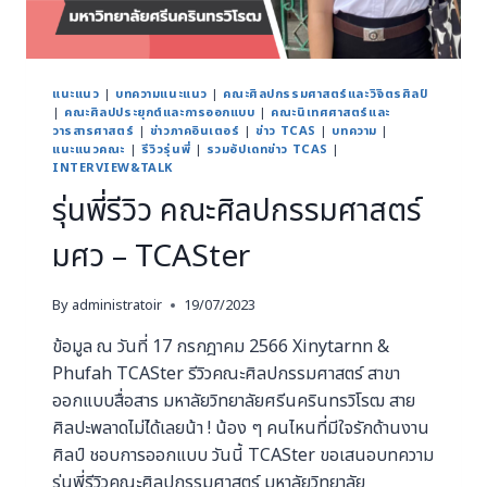
แนะแนว
|
บทความแนะแนว
|
คณะศิลปกรรมศาสตร์และวิจิตรศิลป์
|
คณะศิลปประยุกต์และการออกแบบ
|
คณะนิเทศศาสตร์และ
วารสารศาสตร์
|
ข่าวภาคอินเตอร์
|
ข่าว TCAS
|
บทความ
|
แนะแนวคณะ
|
รีวิวรุ่นพี่
|
รวมอัปเดทข่าว TCAS
|
INTERVIEW&TALK
รุ่นพี่รีวิว คณะศิลปกรรมศาสตร์
มศว – TCASter
By
administratoir
19/07/2023
ข้อมูล ณ วันที่ 17 กรกฎาคม 2566 Xinytarnn &
Phufah TCASter รีวิวคณะศิลปกรรมศาสตร์ สาขา
ออกแบบสื่อสาร มหาลัยวิทยาลัยศรีนครินทรวิโรฒ สาย
ศิลปะพลาดไม่ไ่ด้เลยน้า ! น้อง ๆ คนไหนที่มีใจรักด้านงาน
ศิลป์ ชอบการออกแบบ วันนี้ TCASter ขอเสนอบทความ
รุ่นพี่รีวิวคณะศิลปกรรมศาสตร์ มหาลัยวิทยาลัย