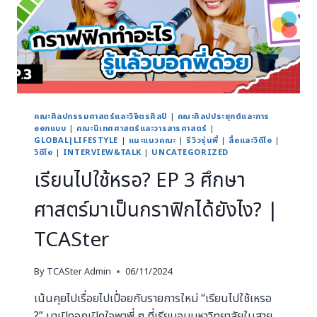
คณะศิลปกรรมศาสตร์และวิจิตรศิลป์
|
คณะศิลปประยุกต์และการ
ออกแบบ
|
คณะนิเทศศาสตร์และวารสารศาสตร์
|
GLOBAL|LIFESTYLE
|
แนะแนวคณะ
|
รีวิวรุ่นพี่
|
สื่อและวิดีโอ
|
วิดีโอ
|
INTERVIEW&TALK
|
UNCATEGORIZED
เรียนไปใช้หรอ? EP 3 ศึกษา
ศาสตร์มาเป็นกราฟิกได้ยังไง? |
TCASter
By
TCASter Admin
06/11/2024
เน้นคุยไปเรื่อยไปเปื่อยกับรายการใหม่ “เรียนไปใช้เหรอ
?” มาเปิดอกเปิดใจพาพี่ ๆ ที่เรียนจบมหาวิทยาลัยในสาย