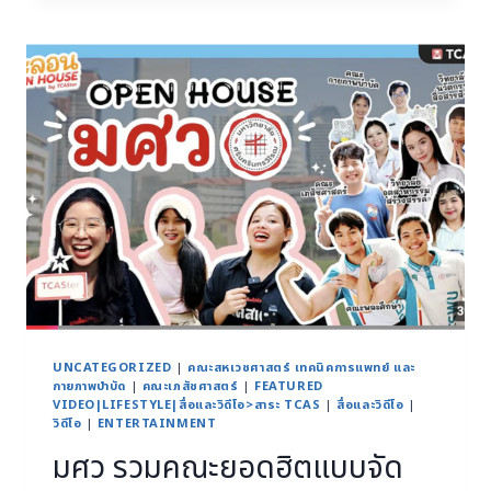
UNCATEGORIZED
|
คณะสหเวชศาสตร์ เทคนิคการแพทย์ และ
กายภาพบำบัด
|
คณะเภสัชศาสตร์
|
FEATURED
VIDEO|LIFESTYLE|สื่อและวิดีโอ>สาระ TCAS
|
สื่อและวิดีโอ
|
วิดีโอ
|
ENTERTAINMENT
มศว รวมคณะยอดฮิตแบบจัด