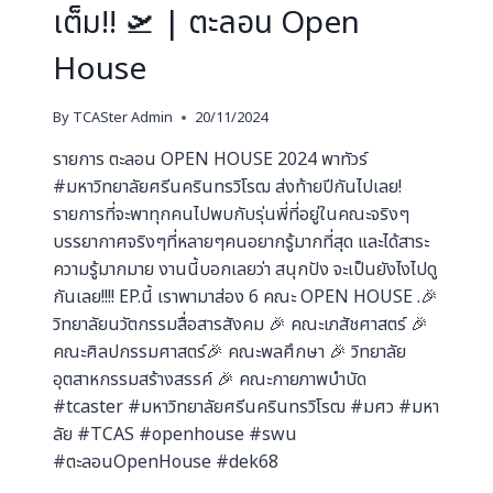
เต็ม!! 🛫 | ตะลอน Open
House
By
TCASter Admin
20/11/2024
รายการ ตะลอน OPEN HOUSE 2024 พาทัวร์
#มหาวิทยาลัยศรีนครินทรวิโรฒ ส่งท้ายปีกันไปเลย!
รายการที่จะพาทุกคนไปพบกับรุ่นพี่ที่อยู่ในคณะจริงๆ
บรรยากาศจริงๆที่หลายๆคนอยากรู้มากที่สุด และได้สาระ
ความรู้มากมาย งานนี้บอกเลยว่า สนุกปัง จะเป็นยังไงไปดู
กันเลย!!!! EP.นี้ เราพามาส่อง 6 คณะ OPEN HOUSE .🎉
วิทยาลัยนวัตกรรมสื่อสารสังคม 🎉 คณะเภสัชศาสตร์ 🎉
คณะศิลปกรรมศาสตร์🎉 คณะพลศึกษา 🎉 วิทยาลัย
อุตสาหกรรมสร้างสรรค์ 🎉 คณะกายภาพบำบัด
#tcaster #มหาวิทยาลัยศรีนครินทรวิโรฒ #มศว #มหา
ลัย #TCAS #openhouse #swu
#ตะลอนOpenHouse #dek68