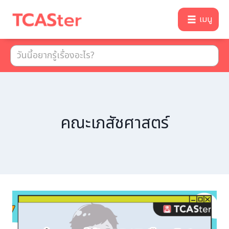
เมนู
คณะเภสัชศาสตร์