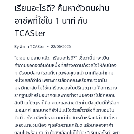
เรียนอะไรดี? ค้นหาตัวตนผ่าน
อาชีพที่ใช่ใน 1 นาที กับ
TCASter
By
พี่แคท TCASter
22/06/2026
“จะจบ ม.ปลาย แล้ว…เรียนอะไรดี?” เชื่อว่านี่น่าจะเป็น
คำถามยอดฮิตอันดับหนึ่งที่สร้างความกังวลใจให้กับน้อง
ๆ มัธยมปลาย (รวมถึงคุณพ่อคุณแม่) มากที่สุดคำถาม
หนึ่งเลยก็ว่าได้ เพราะการเลือกคณะหรือสาขาวิชาใน
มหาวิทยาลัย ไม่ใช่แค่เรื่องของใบปริญญา แต่คือการวาง
รากฐานสำหรับอนาคตและการทำงานของเราไปอีกหลาย
สิบปี แต่ปัญหาก็คือ คณะและสาขาวิชาในปัจจุบันมีให้เลือก
เยอะมาก! แถมบางทียังไม่แน่ใจด้วยซ้ำว่าสิ่งที่เราชอบใน
วันนี้ จะใช่อาชีพที่เราอยากทำในวันหน้าหรือเปล่า วันนี้เรา
เลยจะมาชวนน้อง ๆ สลัดความเครียด แล้วมาลองหาคำ
ตอบไปพร้อมกันว่า ถ้ายังเลือกไม่ได้ว่าจะ “เรียนอะไรดี” จะมี