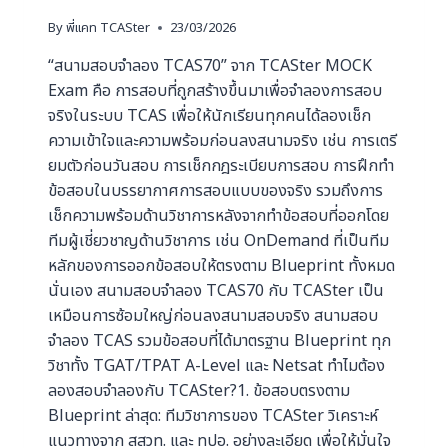
By
พี่แคท TCASter
23/03/2026
“สนามสอบจำลอง TCAS70” จาก TCASter MOCK
Exam คือ การสอบที่ถูกสร้างขึ้นมาเพื่อจำลองการสอบ
จริงในระบบ TCAS เพื่อให้นักเรียนทุกคนได้ลองเช็ก
ความเข้าใจและความพร้อมก่อนลงสนามจริง เช่น การเตรี
ยมตัวก่อนวันสอบ การเช็กกฎระเบียบการสอบ การฝึกทำ
ข้อสอบในบรรยากาศการสอบแบบของจริง รวมถึงการ
เช็กความพร้อมด้านวิชาการหลังจากทำข้อสอบที่ออกโดย
ทีมผู้เชี่ยวชาญด้านวิชาการ เช่น OnDemand ที่เป็นทีม
หลักของการออกข้อสอบให้ตรงตาม Blueprint ทั้งหมด
นั่นเอง สนามสอบจำลอง TCAS70 กับ TCASter เป็น
เหมือนการซ้อมใหญ่ก่อนลงสนามสอบจริง สนามสอบ
จำลอง TCAS รวมข้อสอบที่ได้มาตรฐาน Blueprint ทุก
วิชาทั้ง TGAT/TPAT A-Level และ Netsat ทำไมต้อง
ลองสอบจำลองกับ TCASter?1. ข้อสอบตรงตาม
Blueprint ล่าสุด: ทีมวิชาการของ TCASter วิเคราะห์
แนวทางจาก สสวท. และ ทปอ. อย่างละเอียด เพื่อให้มั่นใจ