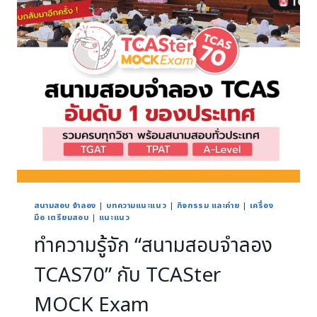
สนามสอบ จำลอง
|
บทความแนะแนว
|
กิจกรรม และค่าย
|
เครื่อง
มือ เตรียมสอบ
|
แนะแนว
ทำความรู้จัก “สนามสอบจำลอง
TCAS70” กับ TCASter
MOCK Exam