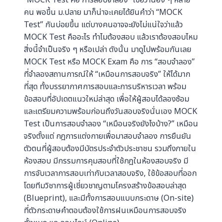
คน พอขึ้น ม.ปลาย มาก็น่าจะเคยได้ยินคำว่า “MOCK
Test” กันบ่อยขึ้น แต่บางคนอาจจะยังไม่แน่ใจว่าแล้ว
MOCK Test คืออะไร ทำไมต้องสอบ แล้วเราต้องสอบไหม
สิ่งนี้จำเป็นจริง ๆ หรือเปล่า ดังนั้น มาดูไปพร้อมกันเลย
MOCK Test หรือ MOCK Exam คือ การ “สอบจำลอง”
ที่จำลองสถานการณ์ให้ “เหมือนการสอบจริง” ให้ได้มาก
ที่สุด ทั้งบรรยากาศการสอบและการบริหารเวลา พร้อม
ข้อสอบที่อัปเดตแนวใหม่ล่าสุด เพื่อให้ผู้สอบได้ลองซ้อม
และเตรียมความพร้อมก่อนถึงวันสอบจริงนั่นเอง MOCK
Test เป็นการสอบจำลอง “เหมือนจริงยังไงบ้าง?” เหมือน
จริงตั้งแต่ กฎการแต่งกายเพื่อมาสอบจำลอง การยืนยัน
ตัวตนที่ผู้สอบต้องมีบัตรประจำตัวประชาชน รวมถึงภายใน
ห้องสอบ มีกรรมการคุมสอบที่ใช้กฎในห้องสอบจริง มี
การจับเวลาการสอบเท่ากับเวลาสอบจริง, ใช้ข้อสอบที่ออก
โดยทีมวิชาการผู้เชี่ยวชาญตามโครงสร้างข้อสอบล่าสุด
(Blueprint), และมีทั้งการสอบแบบกระดาษ (On-site)
ที่ตัวกระดาษคำตอบต้องใช้การฝนเหมือนการสอบจริง