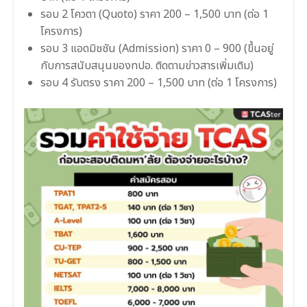
รอบ 2 โควตา (Quoto) ราคา 200 – 1,500 บาท (ต่อ 1
โครงการ)
รอบ 3 แอดมิชชัน (Admission) ราคา 0 – 900 (ขึ้นอยู่
กับการสนับสนุนของทปอ. ติดตามข่าวสารเพิ่มเติม)
รอบ 4 รับตรง ราคา 200 – 1,500 บาท (ต่อ 1 โครงการ)