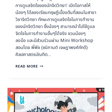
การดูแลจิตใจของนักจิตวิทยา’ เปิดโอกาสให้
น้องๆ ได้ลองเรียนทฤษฏีเบื้องต้นที่สอนในสาขา
วิชาจิตวิทยา ทักษะการดูแลจิตใจในการทำงาน
ของนักจิตวิทยา ซึ่งน้องๆ สามารถนำไปใช้ดูแล
จิตใจในการทำงานอื่นๆได้จริง ชวนน้องๆ
ลงมือ และมีส่วนร่วมผ่าน Mini Workshop
สอนโดย พี่พีช (ชนิกานต์ เจษฎาพงศ์ภักดี)
ศิลปศาสตรบัณฑิต…
READ MORE