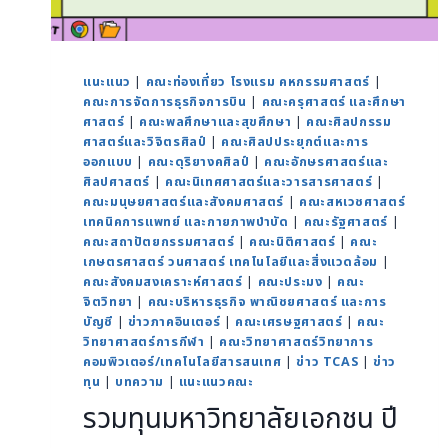
แนะแนว
|
คณะท่องเที่ยว โรงแรม คหกรรมศาสตร์
|
คณะการจัดการธุรกิจการบิน
|
คณะครุศาสตร์ และศึกษา
ศาสตร์
|
คณะพลศึกษาและสุขศึกษา
|
คณะศิลปกรรม
ศาสตร์และวิจิตรศิลป์
|
คณะศิลปประยุกต์และการ
ออกแบบ
|
คณะดุริยางคศิลป์
|
คณะอักษรศาสตร์และ
ศิลปศาสตร์
|
คณะนิเทศศาสตร์และวารสารศาสตร์
|
คณะมนุษยศาสตร์และสังคมศาสตร์
|
คณะสหเวชศาสตร์
เทคนิคการแพทย์ และกายภาพบำบัด
|
คณะรัฐศาสตร์
|
คณะสถาปัตยกรรมศาสตร์
|
คณะนิติศาสตร์
|
คณะ
เกษตรศาสตร์ วนศาสตร์ เทคโนโลยีและสิ่งแวดล้อม
|
คณะสังคมสงเคราะห์ศาสตร์
|
คณะประมง
|
คณะ
จิตวิทยา
|
คณะบริหารธุรกิจ พาณิชยศาสตร์ และการ
บัญชี
|
ข่าวภาคอินเตอร์
|
คณะเศรษฐศาสตร์
|
คณะ
วิทยาศาสตร์การกีฬา
|
คณะวิทยาศาสตร์วิทยาการ
คอมพิวเตอร์/เทคโนโลยีสารสนเทศ
|
ข่าว TCAS
|
ข่าว
ทุน
|
บทความ
|
แนะแนวคณะ
รวมทุนมหาวิทยาลัยเอกชน ปี