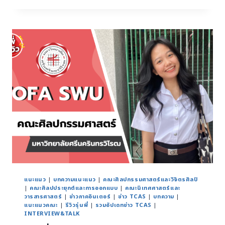
แนะแนว
|
บทความแนะแนว
|
คณะศิลปกรรมศาสตร์และวิจิตรศิลป์
|
คณะศิลปประยุกต์และการออกแบบ
|
คณะนิเทศศาสตร์และ
วารสารศาสตร์
|
ข่าวภาคอินเตอร์
|
ข่าว TCAS
|
บทความ
|
แนะแนวคณะ
|
รีวิวรุ่นพี่
|
รวมอัปเดทข่าว TCAS
|
INTERVIEW&TALK