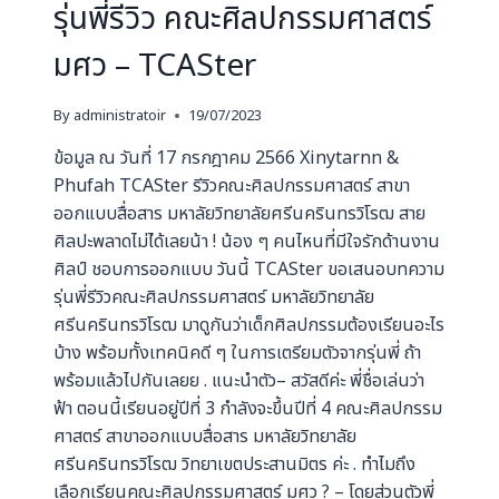
รุ่นพี่รีวิว คณะศิลปกรรมศาสตร์
มศว – TCASter
By
administratoir
19/07/2023
ข้อมูล ณ วันที่ 17 กรกฎาคม 2566 Xinytarnn &
Phufah TCASter รีวิวคณะศิลปกรรมศาสตร์ สาขา
ออกแบบสื่อสาร มหาลัยวิทยาลัยศรีนครินทรวิโรฒ สาย
ศิลปะพลาดไม่ไ่ด้เลยน้า ! น้อง ๆ คนไหนที่มีใจรักด้านงาน
ศิลป์ ชอบการออกแบบ วันนี้ TCASter ขอเสนอบทความ
รุ่นพี่รีวิวคณะศิลปกรรมศาสตร์ มหาลัยวิทยาลัย
ศรีนครินทรวิโรฒ มาดูกันว่าเด็กศิลปกรรมต้องเรียนอะไร
บ้าง พร้อมทั้งเทคนิคดี ๆ ในการเตรียมตัวจากรุ่นพี่ ถ้า
พร้อมแล้วไปกันเลยย . แนะนำตัว– สวัสดีค่ะ พี่ชื่อเล่นว่า
ฟ้า ตอนนี้เรียนอยู่ปีที่ 3 กำลังจะขึ้นปีที่ 4 คณะศิลปกรรม
ศาสตร์ สาขาออกแบบสื่อสาร มหาลัยวิทยาลัย
ศรีนครินทรวิโรฒ วิทยาเขตประสานมิตร ค่ะ . ทําไมถึง
เลือกเรียนคณะศิลปกรรมศาสตร์ มศว ? – โดยส่วนตัวพี่