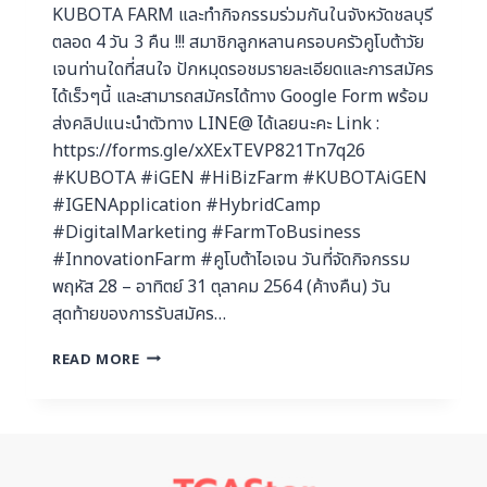
KUBOTA FARM และทำกิจกรรมร่วมกันในจังหวัดชลบุรี
ตลอด 4 วัน 3 คืน !!! สมาชิกลูกหลานครอบครัวคูโบต้าวัย
เจนท่านใดที่สนใจ ปักหมุดรอชมรายละเอียดและการสมัคร
ได้เร็วๆนี้ และสามารถสมัครได้ทาง Google Form พร้อม
ส่งคลิปแนะนำตัวทาง LINE@ ได้เลยนะคะ Link :
https://forms.gle/xXExTEVP821Tn7q26
#KUBOTA #iGEN #HiBizFarm #KUBOTAiGEN
#IGENApplication #HybridCamp
#DigitalMarketing #FarmToBusiness
#InnovationFarm #คูโบต้าไอเจน วันที่จัดกิจกรรม
พฤหัส 28 – อาทิตย์ 31 ตุลาคม 2564 (ค้างคืน) วัน
สุดท้ายของการรับสมัคร…
READ MORE