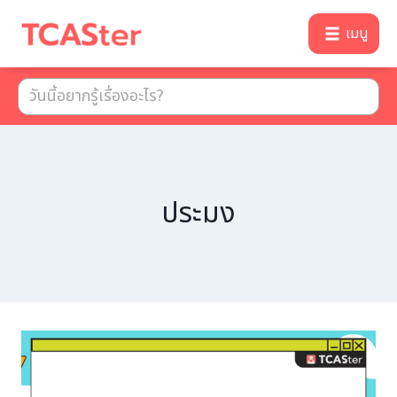
เมนู
ประมง