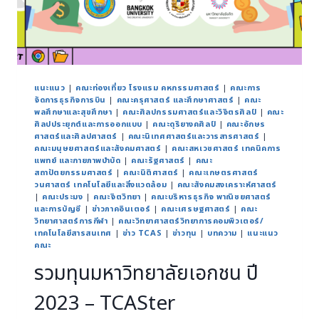
แนะแนว
|
คณะท่องเที่ยว โรงแรม คหกรรมศาสตร์
|
คณะการ
จัดการธุรกิจการบิน
|
คณะครุศาสตร์ และศึกษาศาสตร์
|
คณะ
พลศึกษาและสุขศึกษา
|
คณะศิลปกรรมศาสตร์และวิจิตรศิลป์
|
คณะ
ศิลปประยุกต์และการออกแบบ
|
คณะดุริยางคศิลป์
|
คณะอักษร
ศาสตร์และศิลปศาสตร์
|
คณะนิเทศศาสตร์และวารสารศาสตร์
|
คณะมนุษยศาสตร์และสังคมศาสตร์
|
คณะสหเวชศาสตร์ เทคนิคการ
แพทย์ และกายภาพบำบัด
|
คณะรัฐศาสตร์
|
คณะ
สถาปัตยกรรมศาสตร์
|
คณะนิติศาสตร์
|
คณะเกษตรศาสตร์
วนศาสตร์ เทคโนโลยีและสิ่งแวดล้อม
|
คณะสังคมสงเคราะห์ศาสตร์
|
คณะประมง
|
คณะจิตวิทยา
|
คณะบริหารธุรกิจ พาณิชยศาสตร์
และการบัญชี
|
ข่าวภาคอินเตอร์
|
คณะเศรษฐศาสตร์
|
คณะ
วิทยาศาสตร์การกีฬา
|
คณะวิทยาศาสตร์วิทยาการคอมพิวเตอร์/
เทคโนโลยีสารสนเทศ
|
ข่าว TCAS
|
ข่าวทุน
|
บทความ
|
แนะแนว
คณะ
รวมทุนมหาวิทยาลัยเอกชน ปี
2023 – TCASter