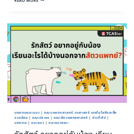
READ MORE
บทความแนะแนว
|
คณะเกษตรศาสตร์ วนศาสตร์ เทคโนโลยีและสิ่ง
แวดล้อม
|
คณะประมง
|
คณะสัตวแพทยศาสตร์
|
ข่าวทั่วไป
|
บทความ
|
แนะแนว
|
แนะแนวคณะ