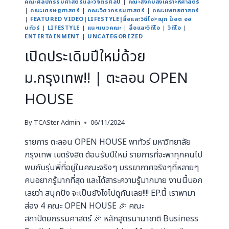
คณะศิลปกรรมศาสตร์และวิจิตรศิลป์
|
คณะสังคมสงเคราะห์ศาสตร์
|
คณะเศรษฐศาสตร์
|
คณะวิศวกรรมศาสตร์
|
คณะแพทยศาสตร์
|
FEATURED VIDEO|LIFESTYLE|สื่อและวิดีโอ>ณุก น็อต ออ
นทัวร์
|
LIFESTYLE
|
แนะแนวคณะ
|
สื่อและวิดีโอ
|
วิดีโอ
|
ENTERTAINMENT
|
UNCATEGORIZED
เปิดประเดิมปีใหม่ด้วย
ม.กรุงเทพ!! | ตะลอน OPEN
HOUSE
By
TCASter Admin
06/11/2024
รายการ ตะลอน OPEN HOUSE พาทัวร์ มหาวิทยาลัย
กรุงเทพ เขตรังสิต ต้อนรับปีใหม่ รายการที่จะพาทุกคนไป
พบกับรุ่นพี่ที่อยู่ในคณะจริงๆ บรรยากาศจริงๆที่หลายๆ
คนอยากรู้มากที่สุด และได้สาระความรู้มากมาย งานนี้บอก
เลยว่า สนุกปัง จะเป็นยังไงไปดูกันเลย!!!! EP.นี้ เราพามา
ส่อง 4 คณะ OPEN HOUSE 🎉 คณะ
สถาปัตยกรรมศาสตร์ 🎉 หลักสูตรนานาชาติ Business