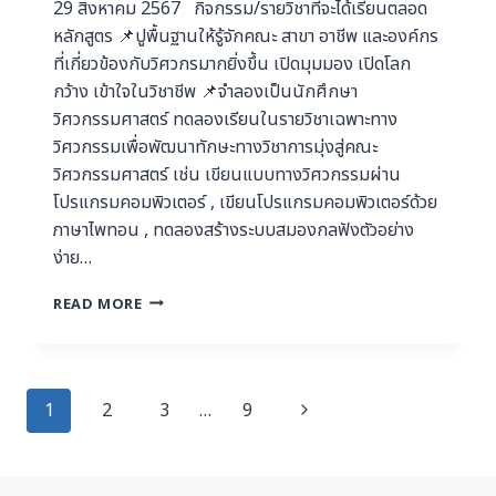
29 สิงหาคม 2567 กิจกรรม/รายวิชาที่จะได้เรียนตลอด
หลักสูตร 📌ปูพื้นฐานให้รู้จักคณะ สาขา อาชีพ และองค์กร
ที่เกี่ยวข้องกับวิศวกรมากยิ่งขึ้น เปิดมุมมอง เปิดโลก
กว้าง เข้าใจในวิชาชีพ 📌จำลองเป็นนักศึกษา
วิศวกรรมศาสตร์ ทดลองเรียนในรายวิชาเฉพาะทาง
วิศวกรรมเพื่อพัฒนาทักษะทางวิชาการมุ่งสู่คณะ
วิศวกรรมศาสตร์ เช่น เขียนแบบทางวิศวกรรมผ่าน
โปรแกรมคอมพิวเตอร์ , เขียนโปรแกรมคอมพิวเตอร์ด้วย
ภาษาไพทอน , ทดลองสร้างระบบสมองกลฟังตัวอย่าง
ง่าย…
READ MORE
1
2
3
…
9