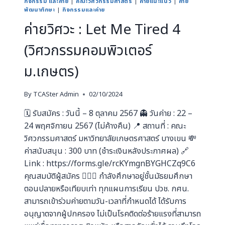
กิจกรรม และค่าย
|
คณะวิศวกรรมศาสตร์
|
ค่ายแนะแนว
|
ค่าย
พัฒนาทักษะ
|
กิจกรรมและค่าย
ค่ายวิศวะ : Let Me Tired 4
(วิศวกรรมคอมพิวเตอร์
ม.เกษตร)
By
TCASter Admin
02/10/2024
🗓️ รับสมัคร : วันนี้ – 8 ตุลาคม 2567 👻 วันค่าย : 22 –
24 พฤศจิกายน 2567 (ไม่ค้างคืน) 📍 สถานที่ : คณะ
วิศวกรรมศาสตร์ มหาวิทยาลัยเกษตรศาสตร์ บางเขน 💸
ค่าสนับสนุน : 300 บาท (ชำระเงินหลังประกาศผล) 🔗
Link : https://forms.gle/rcKYmgnBYGHCZq9C6
คุณสมบัติผู้สมัคร 🙋🏻‍♀️ กำลังศึกษาอยู่ชั้นมัธยมศึกษา
ตอนปลายหรือเทียบเท่า ทุกแผนการเรียน ปวช. กศน.
สามารถเข้าร่วมค่ายตามวัน-เวลาที่กำหนดได้ ได้รับการ
อนุญาตจากผู้ปกครอง ไม่เป็นโรคติดต่อร้ายแรงที่สามารถ