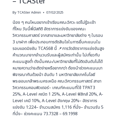
– TCASter
By
TCASter Admin
07/02/2025
น้อง ๆ คนไหนอยากเข้าเรียนคณะวิศวะ แต่ไม่รู้จะเข้า
ที่ไหน วันนี้พี่มีสถิติ อัตราการแข่งขันของคณะ
วิศวกรรมศาสตร์ จากสาขาและมหาวิทยาลัยต่าง ๆ ในรอบ
3 มาฝาก เพื่อประกอบการตัดสินใจในการยื่นคะแนนใน
รอบแอดมิชชัน TCAS68 นี้ 📌การวัดอัตราการแข่งขันสูง
คำนวณมาจากจำนวนรับและผู้สมัครเท่านั้น ไม่เกี่ยวกับ
คะแนนสูงต่ำ ดังนั้นคณะ/มหาวิทยาลัยที่ไม่ติดอันดับไม่ได้
หมายความว่าจะติดง่ายหรือยากกว่า ต้องนำช่วงคะแนนมา
พิจารณากันด้วยน้า อันดับ 1 มหาวิทยาลัยเทคโนโลยี
พระจอมเกล้าพระนครเหนือ คณะวิศวกรรมศาสตร์ สาขา
วิศวกรรมคอมพิวเตอร์– เกณฑ์คะแนนที่ใช้ TPAT3
25%, A-Level คณิต 1 25%, A-Level ฟิสิกส์ 20%, A-
Level เคมี 10%, A-Level อังกฤษ 20%– อัตราการ
แข่งขัน 1:224– จำนวนสมัคร 1,116 ที่นั่ง– จำนวนรับ 5
ที่นั่ง– ช่วงคะแนน 73.7328 – 69.1998