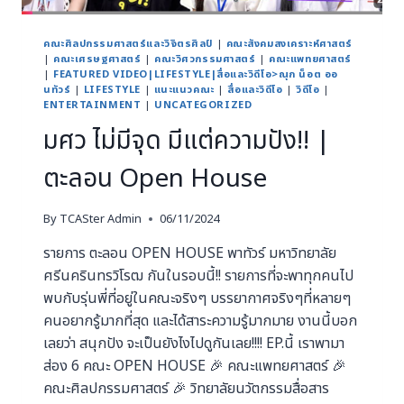
คณะศิลปกรรมศาสตร์และวิจิตรศิลป์
|
คณะสังคมสงเคราะห์ศาสตร์
|
คณะเศรษฐศาสตร์
|
คณะวิศวกรรมศาสตร์
|
คณะแพทยศาสตร์
|
FEATURED VIDEO|LIFESTYLE|สื่อและวิดีโอ>ณุก น็อต ออ
นทัวร์
|
LIFESTYLE
|
แนะแนวคณะ
|
สื่อและวิดีโอ
|
วิดีโอ
|
ENTERTAINMENT
|
UNCATEGORIZED
มศว ไม่มีจุด มีแต่ความปัง!! |
ตะลอน Open House
By
TCASter Admin
06/11/2024
รายการ ตะลอน OPEN HOUSE พาทัวร์ มหาวิทยาลัย
ศรีนครินทรวิโรฒ กันในรอบนี้!! รายการที่จะพาทุกคนไป
พบกับรุ่นพี่ที่อยู่ในคณะจริงๆ บรรยากาศจริงๆที่หลายๆ
คนอยากรู้มากที่สุด และได้สาระความรู้มากมาย งานนี้บอก
เลยว่า สนุกปัง จะเป็นยังไงไปดูกันเลย!!!! EP.นี้ เราพามา
ส่อง 6 คณะ OPEN HOUSE 🎉 คณะแพทยศาสตร์ 🎉
คณะศิลปกรรมศาสตร์ 🎉 วิทยาลัยนวัตกรรมสื่อสาร