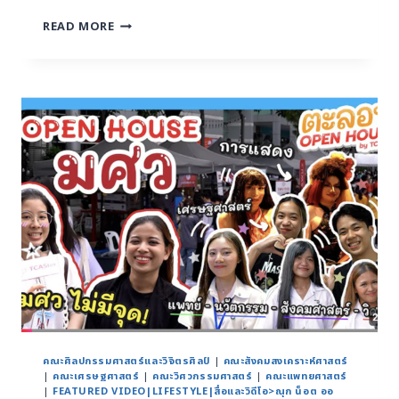
READ MORE
คณะศิลปกรรมศาสตร์และวิจิตรศิลป์
|
คณะสังคมสงเคราะห์ศาสตร์
|
คณะเศรษฐศาสตร์
|
คณะวิศวกรรมศาสตร์
|
คณะแพทยศาสตร์
|
FEATURED VIDEO|LIFESTYLE|สื่อและวิดีโอ>ณุก น็อต ออ