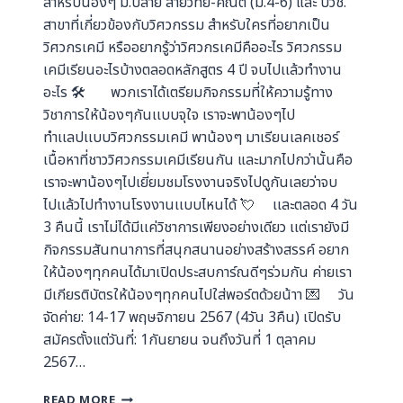
สำหรับน้องๆ ม.ปลาย สายวิทย์-คณิต (ม.4-6) และ ปวช.
สาขาที่เกี่ยวข้องกับวิศวกรรม สำหรับใครที่อยากเป็น
วิศวกรเคมี หรืออยากรู้ว่าวิศวกรเคมีคืออะไร วิศวกรรม
เคมีเรียนอะไรบ้างตลอดหลักสูตร 4 ปี จบไปเเล้วทำงาน
อะไร 🛠 พวกเราได้เตรียมกิจกรรมที่ให้ความรู้ทาง
วิชาการให้น้องๆกันเเบบจุใจ เราจะพาน้องๆไป
ทำเเลปเเบบวิศวกรรมเคมี พาน้องๆ มาเรียนเลคเชอร์
เนื้อหาที่ชาววิศวกรรมเคมีเรียนกัน และมากไปกว่านั้นคือ
เราจะพาน้องๆไปเยี่ยมชมโรงงานจริงไปดูกันเลยว่าจบ
ไปเเล้วไปทำงานโรงงานเเบบไหนได้ 💘 เเละตลอด 4 วัน
3 คืนนี้ เราไม่ได้มีเเค่วิชาการเพียงอย่างเดียว เเต่เรายังมี
กิจกรรมสันทนาการที่สนุกสนานอย่างสร้างสรรค์ อยาก
ให้น้องๆทุกคนได้มาเปิดประสบการ์ณดีๆร่วมกัน ค่ายเรา
มีเกียรติบัตรให้น้องๆทุกคนไปใส่พอร์ตด้วยน้าา 💌 วัน
จัดค่าย: 14-17 พฤษจิกายน 2567 (4วัน 3คืน) เปิดรับ
สมัครตั้งแต่วันที่: 1กันยายน จนถึงวันที่ 1 ตุลาคม
2567…
READ MORE