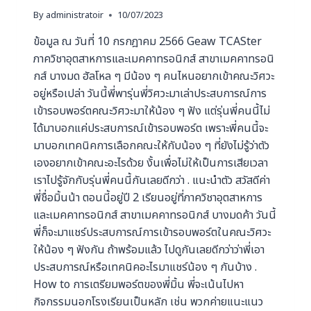
By
administratoir
10/07/2023
ข้อมูล ณ วันที่ 10 กรกฎาคม 2566 Geaw TCASter
ภาควิชาอุตสาหการและเมคคาทรอนิกส์ สาขาเมคคาทรอนิ
กส์ บางมด ฮัลโหล ๆ มีน้อง ๆ คนไหนอยากเข้าคณะวิศวะ
อยู่หรือเปล่า วันนี้พี่พารุ่นพี่วิศวะมาเล่าประสบการณ์การ
เข้ารอบพอร์ตคณะวิศวะมาให้น้อง ๆ ฟัง แต่รุ่นพี่คนนี้ไม่
ได้มาบอกแค่ประสบการณ์เข้ารอบพอร์ต เพราะพี่คนนี้จะ
มาบอกเทคนิคการเลือกคณะให้กับน้อง ๆ ที่ยังไม่รู้ว่าตัว
เองอยากเข้าคณะอะไรด้วย งั้นเพื่อไม่ให้เป็นการเสียเวลา
เราไปรู้จักกับรุ่นพี่คนนี้กันเลยดีกว่า . แนะนำตัว สวัสดีค่า
พี่ชื่อมิ้นน้า ตอนนี้อยู่ปี 2 เรียนอยู่ที่ภาควิชาอุตสาหการ
และเมคคาทรอนิกส์ สาขาเมคคาทรอนิกส์ บางมดค้า วันนี้
พี่ก็จะมาแชร์ประสบการณ์การเข้ารอบพอร์ตในคณะวิศวะ
ให้น้อง ๆ ฟังกัน ถ้าพร้อมแล้ว ไปดูกันเลยดีกว่าว่าพี่เอา
ประสบการณ์หรือเทคนิคอะไรมาแชร์น้อง ๆ กันบ้าง .
How to การเตรียมพอร์ตของพี่มิ้น พี่จะเน้นไปหา
กิจกรรมนอกโรงเรียนเป็นหลัก เช่น พวกค่ายแนะแนว