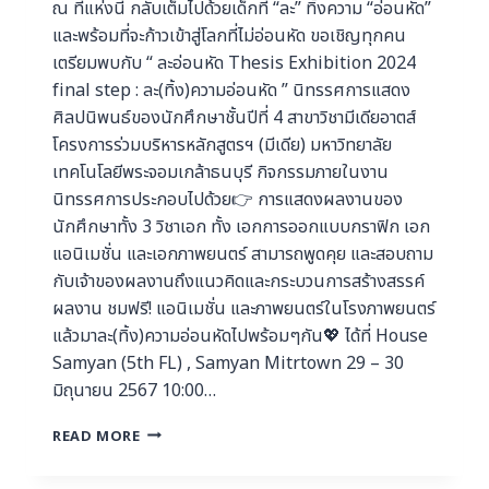
ณ ที่แห่งนี้ กลับเต็มไปด้วยเด็กที่ “ละ” ทิ้งความ “อ่อนหัด”
และพร้อมที่จะก้าวเข้าสู่โลกที่ไม่อ่อนหัด ขอเชิญทุกคน
เตรียมพบกับ “ ละอ่อนหัด Thesis Exhibition 2024
final step : ละ(ทิ้ง)ความอ่อนหัด ” นิทรรศการแสดง
ศิลปนิพนธ์ของนักศึกษาชั้นปีที่ 4 สาขาวิชามีเดียอาตส์
โครงการร่วมบริหารหลักสูตรฯ (มีเดีย) มหาวิทยาลัย
เทคโนโลยีพระจอมเกล้าธนบุรี กิจกรรมภายในงาน
นิทรรศการประกอบไปด้วย👉 การแสดงผลงานของ
นักศึกษาทั้ง 3 วิชาเอก ทั้ง เอกการออกแบบกราฟิก เอก
แอนิเมชั่น และเอกภาพยนตร์ สามารถพูดคุย และสอบถาม
กับเจ้าของผลงานถึงแนวคิดและกระบวนการสร้างสรรค์
ผลงาน ชมฟรี! แอนิเมชั่น และภาพยนตร์ในโรงภาพยนตร์
แล้วมาละ(ทิ้ง)ความอ่อนหัดไปพร้อมๆกัน💖 ได้ที่ House
Samyan (5th FL) , Samyan Mitrtown 29 – 30
มิถุนายน 2567 10:00…
READ MORE