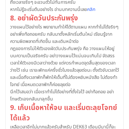
ถึงเวลาจริงๆ จะจวนตัวไม่ทันการครับ
หากไม่รู้จะเริ่มต้นอย่างไร อ่านบทความนี้เลย
คลิก
8. อย่าผัดวันประกันพรุ่ง
วางแผนไว้อย่างไร พยายามทำให้ได้ตามแผน หากทำไม่ได้จริงๆ
อย่าเพิ่งท้อถอยครับ กลับมาตั้งหลักเริ่มต้นใหม่ เรียนรู้จาก
ความผิดพลาดที่เกิดขึ้น และเดินหน้าต่อ
กฎของการไม่ให้ตัวเองผัดวันประกันพรุ่ง คือ วางแผนให้อยู่
บนความเป็นจริงครับ อย่าวางแผนไว้แน่นจนเกินไป จัดสรร
เวลาให้ตัวเองมีเวลาว่างด้วย แต่ควรกำหนดจุดสิ้นสุดของเวลา
ว่างไว้ เช่น เราจะพักแค่ครึ่งชั่วโมงแล้วลุยต่อนะ ตั้งตัวจับเวลาไว้
และเมื่อถึงเวลาพักก็พักให้เต็มที่ไม่ต้องหยิบหนังสือ ไม่ต้องทำ
โจทย์ เมื่อหมดเวลาพักก็ค่อยลุยต่อ
นึกไว้เสมอว่า เมื่อเราทำไม่ได้อย่างที่ตั้งใจไว้ อย่าท้อถอย อย่า
โทษตัวเองกลับมาลุกขึ้น
9. เก็บเนื้อหาให้จบ และเริ่มตะลุยโจทย์
ได้แล้ว
เหลือเวลาอีกไม่มากแล้วครับสำหรับ DEK63 เดือนมีนานี้ก็จะ