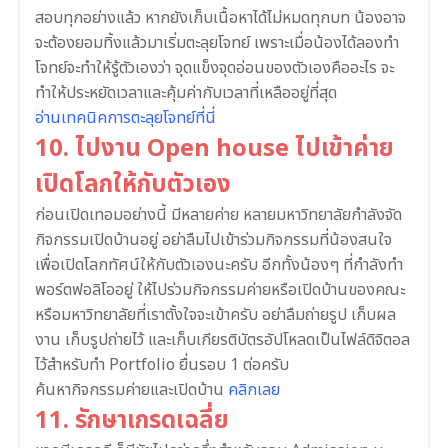
สอบทุกอย่างแล้ว หากยังเก็บเนื้อหาได้ไม่หมดทุกบท น้องอาจ
จะต้องยอมทิ้งแล้วมาเริ่มตะลุยโจทย์ เพราะเมื่อน้องได้ลองทำ
โจทย์จะทำให้รู้ตัวเองว่า จุดแข็งจุดอ่อนของตัวเองคืออะไร จะ
ทำให้ประหยัดเวลาและคุ้มค่ากับเวลาที่เหลืออยู่ที่สุด
อ่านเทคนิคการตะลุยโจทย์ที่นี่
10. ไปงาน Open house ไปเข้าค่าย
เปิดโลกให้กับตัวเอง
ก่อนเปิดเทอมอย่างนี้ มีหลายค่าย หลายมหาวิทยาลัยกำลังจัด
กิจกรรมเปิดบ้านอยู่ อย่าลืมไปเข้าร่วมกิจกรรมที่น้องสนใจ
เพื่อเปิดโลกทัศน์ให้กับตัวเองนะครับ อีกทั้งน้องๆ ที่กำลังทำ
พอร์ตฟอลิโออยู่ ให้ไปร่วมกิจกรรมค่ายหรือเปิดบ้านของคณะ
หรือมหาวิทยาลัยที่เราตั้งใจจะเข้าครับ อย่าลืมถ่ายรูป เก็บผล
งาน เก็บรูปถ่ายไว้ และเก็บเกียรติบัตรอัปโหลดเป็นไฟล์ดิจิตอล
ไว้สำหรับทำ Portfolio ยื่นรอบ 1 ต่อครับ
ค้นหากิจกรรมค่ายและเปิดบ้าน
คลิกเลย
11. รักษาเกรดเฉลี่ย