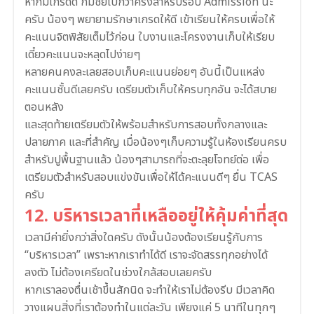
หากมีเกรดดี ก็มีชัยไปกว่าครึ่งสำหรับรอบ Admission นะ
ครับ น้องๆ พยายามรักษาเกรดให้ดี เข้าเรียนให้ครบเพื่อให้
คะแนนจิตพิสัยเต็มไว้ก่อน ใบงานและโครงงานเก็บให้เรียบ
เดี๋ยวคะแนนจะหลุดไปง่ายๆ
หลายคนคงละเลยสอบเก็บคะแนนย่อยๆ อันนี้เป็นแหล่ง
คะแนนชั้นดีเลยครับ เดรียมตัวเก็บให้ครบทุกอัน จะได้สบาย
ตอนหลัง
และสุดท้ายเตรียมตัวให้พร้อมสำหรับการสอบทั้งกลางและ
ปลายภาค และที่สำคัญ เมื่อน้องๆเก็บความรู้ในห้องเรียนครบ
สำหรับปูพื้นฐานแล้ว น้องๆสามารถที่จะตะลุยโจทย์ต่อ เพื่อ
เตรียมตัวสำหรับสอบแข่งขันเพื่อให้ได้คะแนนดีๆ ยื่น TCAS
ครับ
12. บริหารเวลาที่เหลืออยู่ให้คุ้มค่าที่สุด
เวลามีค่ายิ่งกว่าสิ่งใดครับ ดังนั้นน้องต้องเรียนรู้กับการ
“บริหารเวลา” เพราะหากเราทำได้ดี เราจะจัดสรรทุกอย่างได้
ลงตัว ไม่ต้องเครียดในช่วงใกล้สอบเลยครับ
หากเราลองตื่นเช้าขึ้นสักนิด จะทำให้เราไม่ต้องรีบ มีเวลาคิด
วางแผนสิ่งที่เราต้องทำในแต่ละวัน เพียงแค่ 5 นาทีในทุกๆ