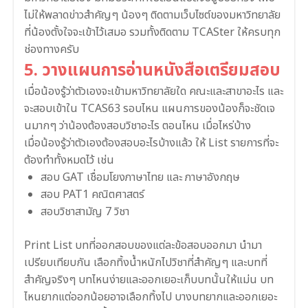
ไม่ให้พลาดข่าวสำคัญๆ น้องๆ ติดตามเว็บไซต์ของมหาวิทยาลัย
ที่น้องตั้งใจจะเข้าไว้เสมอ รวมทั้งติดตาม TCASter ให้ครบทุก
ช่องทางครับ
5. วางแผนการอ่านหนังสือเตรียมสอบ
เมื่อน้องรู้ว่าตัวเองจะเข้ามหาวิทยาลัยใด คณะและสาขาอะไร และ
จะสอบเข้าใน TCAS63 รอบไหน แผนการของน้องก็จะชัดเจ
นมากๆ ว่าน้องต้องสอบวิชาอะไร ตอนไหน เมื่อไหร่บ้าง
เมื่อน้องรู้ว่าตัวเองต้องสอบอะไรบ้างแล้ว ให้ List รายการที่จะ
ต้องทำทั้งหมดไว้ เช่น
สอบ GAT เชื่อมโยงภาษาไทย และ ภาษาอังกฤษ
สอบ PAT1 คณิตศาสตร์
สอบวิชาสามัญ 7 วิชา
Print List บทที่ออกสอบของแต่ละข้อสอบออกมา นำมา
เปรียบเทียบกัน เลือกทิ้งน้ำหนักไปวิชาที่สำคัญๆ และบทที่
สำคัญจริงๆ บทไหนง่ายและออกเยอะเก็บบทนั้นให้แม่น บท
ไหนยากแต่ออกน้อยอาจเลือกทิ้งไป บางบทยากและออกเยอะ