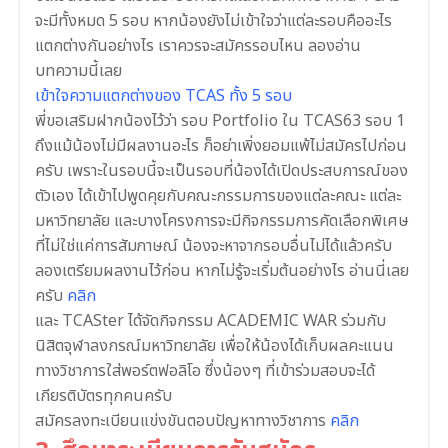
จะมีทั้งหมด 5 รอบ หากน้องยังไม่เข้าใจว่าแต่ละรอบคืออะไร
แตกต่างกันอย่างไร เราควรจะสมัครรอบไหน ลองอ่าน
บทความนี้เลย
เข้าใจความแตกต่างของ TCAS ทั้ง 5 รอบ
พี่ขอเสริมฝากน้องไว้ว่า รอบ Portfolio ใน TCAS63 รอบ 1
ถึงแม้น้องไม่มีผลงานอะไร ก็อย่าเพิ่งยอมแพ้ไม่สมัครไปก่อน
ครับ เพราะในรอบนี้จะเป็นรอบที่น้องได้เปิดประสบการณ์ของ
ตัวเอง ได้เข้าไปพูดคุยกับคณะกรรมการของแต่ละคณะ แต่ละ
มหาวิทยาลัย และบางโครงการจะมีกิจกรรมการคัดเลือกพิเศษ
ที่ไม่ใช่แค่การสัมภาษณ์ น้องจะหาจากรอบอื่นไม่ได้แล้วครับ
ลองเตรียมผลงานไว้ก่อน หากไม่รู้จะเริ่มต้นอย่างไร อ่านนี่เลย
ครับ
คลิก
และ TCASter ได้จัดกิจกรรม ACADEMIC WAR ร่วมกับ
นิสิตจุฬาลงกรณ์มหาวิทยาลัย เพื่อให้น้องได้เก็บผลคะแนน
ทางวิชาการใส่พอร์ตฟอลิโอ ซึ่งน้องๆ ที่เข้าร่วมสอบจะได้
เกียรติบัตรทุกคนครับ
สมัครลงทะเบียนแข่งขันตอบปัญหาทางวิชาการ
คลิก