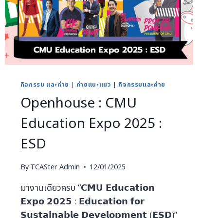
กิจกรรม และค่าย
|
ค่ายแนะแนว
|
กิจกรรมและค่าย
Openhouse : CMU
Education Expo 2025 :
ESD
By
TCASter Admin
12/01/2025
มางานเดียวครบ “𝗖𝗠𝗨 𝗘𝗱𝘂𝗰𝗮𝘁𝗶𝗼𝗻
𝗘𝘅𝗽𝗼 𝟮𝟬𝟮𝟱 : 𝗘𝗱𝘂𝗰𝗮𝘁𝗶𝗼𝗻 𝗳𝗼𝗿
𝗦𝘂𝘀𝘁𝗮𝗶𝗻𝗮𝗯𝗹𝗲 𝗗𝗲𝘃𝗲𝗹𝗼𝗽𝗺𝗲𝗻𝘁 (𝗘𝗦𝗗)”