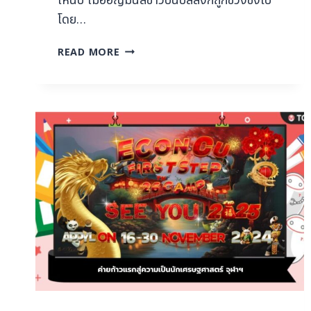
เหน็บ เมื่ออัญมนีสีขาวบนบัลลังก์ถูกช่วงชิงไป
โดย…
READ MORE