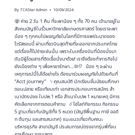
By
TCASter Admin
10/09/2024
🧟 ค่าย 2 วัน 1 คืน ที่จะพาน้อง ๆ ทั้ง 70 คน เข้ามาอยู่ใน
สังคมบัญชีในรั้วมหาวิทยาลัยเกษตรศาสตร์ โดยเราจะพา
น้อง ๆ ทุกคนไปผจญภัยในโลกที่มีการแพร่ระบาดของ
ไวรัสซอมบี้ ผ่านเที่ยวบินสุดท้ายที่จะออกจากประเทศไทย
แต่เรื่องก็ไม่ง่ายเช่นนั้น เพราะในเครื่องบินที่น้องนั่งมา
ดันมีผู้โดยสารที่ติดเชื้อนั่งมาด้วย! เราจึงต้องทำภารกิจไป
ยังเมืองต่าง ๆ เพื่อหายารักษา….🦠⁉️ น้อง ๆ จะผ่าน
เหตุการณ์นี้ไปได้อย่างไร ต้องมาร่วมผจญภัยไปด้วยกันที่
“Acct journey” ✨คุณสมบัติ นักเรียนชั้นมัธยมศึกษา
ตอนปลาย หรือเทียบเท่า เอกสารประกอบการสมัคร สำ
เนาบัตรปชช ใบปพ.1 หรือ สำเนาใบปพ.1 หมายเหตุ มีการ
คัดเลือกจากการตอบคำถาม ☄️ไฮไลท์กิจกรรม กิจกรรม
5 ฐานเกี่ยวกับบัญชีทั้ง 5 หมวด (บัญชีพื้นฐาน ภาษี ออดิ
ท ต้นทุน และสารสนเทศ) แนะแนวเกี่ยวกับคณะ
บริหารธุรกิจ สาขาบัญชี ประสบการณ์ตรงจากรุ่นพี่ที่จบ
การศึกษา การแสดง…