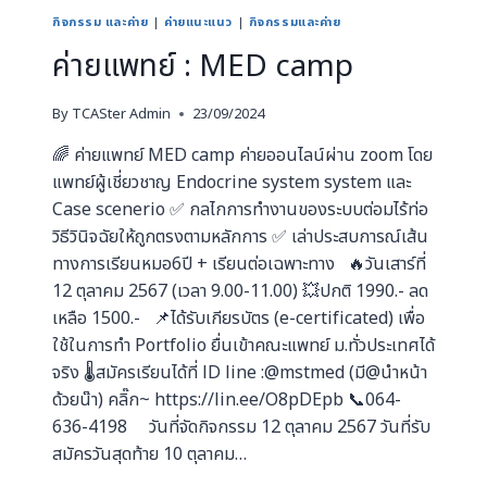
กิจกรรม และค่าย
|
ค่ายแนะแนว
|
กิจกรรมและค่าย
ค่ายแพทย์ : MED camp
By
TCASter Admin
23/09/2024
🌈 ค่ายแพทย์ MED camp ค่ายออนไลน์ผ่าน zoom โดย
แพทย์ผู้เชี่ยวชาญ Endocrine system system และ
Case scenerio ✅ กลไกการทำงานของระบบต่อมไร้ท่อ
วิธีวินิจฉัยให้ถูกตรงตามหลักการ ✅ เล่าประสบการณ์เส้น
ทางการเรียนหมอ6ปี + เรียนต่อเฉพาะทาง 🔥วันเสาร์ที่
12 ตุลาคม 2567 (เวลา 9.00-11.00) 💥ปกติ 1990.- ลด
เหลือ 1500.- 📌ได้รับเกียรบัตร (e-certificated) เพื่อ
ใช้ในการทำ Portfolio ยื่นเข้าคณะแพทย์ ม.ทั่วประเทศได้
จริง 🌡สมัครเรียนได้ที่ lD line :@mstmed (มี@นำหน้า
ด้วยน๊า) คลิ๊ก~ https://lin.ee/O8pDEpb 📞064-
636-4198 วันที่จัดกิจกรรม 12 ตุลาคม 2567 วันที่รับ
สมัครวันสุดท้าย 10 ตุลาคม…