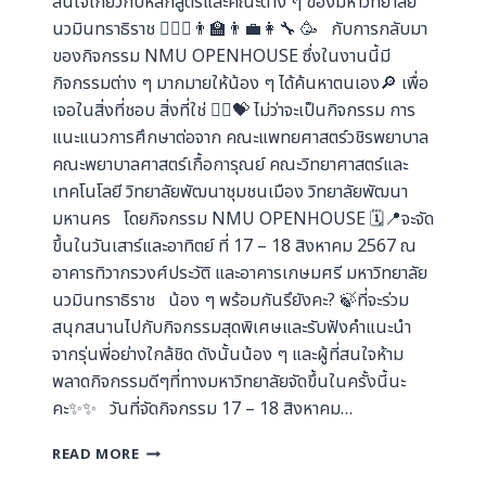
สนใจเกี่ยวกับหลักสูตรและคณะต่าง ๆ ของมหาวิทยาลัย
นวมินทราธิราช 👩🏻‍⚕️👨‍🏫👨‍💼👩‍🔧 🥳 กับการกลับมา
ของกิจกรรม NMU OPENHOUSE ซึ่งในงานนี้มี
กิจกรรมต่าง ๆ มากมายให้น้อง ๆ ได้ค้นหาตนเอง🔎 เพื่อ
เจอในสิ่งที่ชอบ สิ่งที่ใช่ 🙋‍♀️💝 ไม่ว่าจะเป็นกิจกรรม การ
แนะแนวการศึกษาต่อจาก คณะแพทยศาสตร์วชิรพยาบาล
คณะพยาบาลศาสตร์เกื้อการุณย์ คณะวิทยาศาสตร์และ
เทคโนโลยี วิทยาลัยพัฒนาชุมชนเมือง วิทยาลัยพัฒนา
มหานคร โดยกิจกรรม NMU OPENHOUSE 🗓️📍จะจัด
ขึ้นในวันเสาร์และอาทิตย์ ที่ 17 – 18 สิงหาคม 2567 ณ
อาคารทิวากรวงศ์ประวัติ และอาคารเกษมศรี มหาวิทยาลัย
นวมินทราธิราช น้อง ๆ พร้อมกันรึยังคะ? 🍃ที่จะร่วม
สนุกสนานไปกับกิจกรรมสุดพิเศษและรับฟังคำแนะนำ
จากรุ่นพี่อย่างใกล้ชิด ดังนั้นน้อง ๆ และผู้ที่สนใจห้าม
พลาดกิจกรรมดีๆที่ทางมหาวิทยาลัยจัดขึ้นในครั้งนี้นะ
คะ✨✨ วันที่จัดกิจกรรม 17 – 18 สิงหาคม…
READ MORE