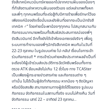
รังสีเทคนิคนวมินทร์หายออกไปจากความฝันของน้องๆ
ที่กําลังตามล่าหาความฝันของตัวเอง แต่เหล่าเทพทั้งหก
และพี่ๆ ทุกคนพร้อมที่จะต่อสู้กับปีศาจร้ายเพื่อรักษาไว้ขอ
เพียงแค่น้องยังเชื่อมั่นและยังฝันที่อยากจะเป็นนักรังสี
เทคนิค ‍♂️” โดยค่ายนี้จะพาน้องๆทุกคน ไปสนุกสนานกับ
กิจกรรมมากมายพร้อมทั้งสัมผัสประสบการณ์ของพี่ๆ
รังสีนวมินทร์ อีกทั้งยังได้เข้าห้องเอกซเรย์จริงๆ เพื่อดู
ระบบการทํางานของพี่ๆนักรังสีเทคนิค พบกันในวันที่
22-23 ตุลาคม ในรูปแบบค่าย ไป-กลับ! เงื่อนไขการเข้า
ร่วมกิจกรรม‼ * การเข้าร่วมค่ายหลังประกาศผลจำเป็นที่
จะต้องให้ผู้เข้าร่วมส่งประวัติการฉีดวัคซีนพร้อมทั้งการ
ตรวจ ATK ย้อนหลังไม่เกิน 12 ชั่วโมง ทาง TCASter
เป็นเพียงผู้กระจายข่าวสารค่าย และกิจกรรมต่าง ๆ
เท่านั้น ไม่ได้เป็นผู้จัดทำกิจกรรม หากน้อง ๆ ติดปัญหา
หรือมีข้อสงสัย สามารถถามทางผู้จัดได้โดยตรง รูปแบบ
กิจกรรม จัดกิจกรรมในสถานที่จริง แบบไม่ค้างคืน วันที่
จัดกิจกรรม เสาร์ 22 – อาทิตย์ 23 ตุลาคม…