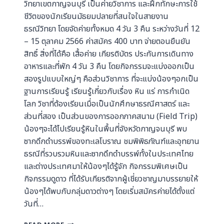
วิทยาเขตกาญจนบุรี เป็นค่ายวิชาการ และฝึกทักษะการใช้
ชีวิตของนักเรียนมัธยมปลายที่สนใจในสายงาน
ธรณีวิทยา โดยจัดค่ายทั้งหมด 4 วัน 3 คืน ระหว่างวันที่ 12
– 15 ตุลาคม 2566 ค่าสมัคร 400 บาท จ่ายตอนยืนยัน
สิทธิ์ สิ่งที่ได้คือ เสื้อค่าย เกียรติบัตร ประกันการเดินทาง
อาหารและที่พัก 4 วัน 3 คืน โดยกิจกรรมจะแบ่งออกเป็น
สองรูปแบบใหญ่ๆ คือส่วนวิชาการ ที่จะแบ่งน้องๆอกเป็น
ฐานการเรียนรู้ เรียนรู้เกี่ยวกับเรื่อง หิน แร่ การกำเนิด
โลก วิชาที่ต้องเรียนเมื่อเป็นนักศึกษาธรณีศาสตร์ และ
ส่วนที่สอง เป็นส่วนของการออกภาคสนาม (Field Trip)
น้องๆจะได้ไปเรียนรู้หินในพื้นที่จังหวัดกาญจนบุรี พบ
ซากดึกดำบรรพ์ของทะเลโบราณ ชมพิพิธภัณฑ์และอุทยาน
ธรณีที่รวบรวมหินและซากดึกดำบรรพ์ทั้งในประเทศไทย
และต่างประเทศมาให้น้องๆได้รู้จัก กิจกรรมพิเศษเป็น
กิจกรรมดูดาว ที่ได้รับเกียรติจากผู้เชี่ยวชาญมาบรรยายให้
น้องๆได้พบกับกลุ่มดาวต่างๆ โดยเริ่มสมัครค่ายได้ตั้งแต่
วันที่…