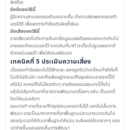
ผิดด้วย
ข้อดีของวิธีนี้
รู้จักความสามารถของตัวเองมากขึ้น จำความผิดพลาดของตัว
เองได้ดี เพื่อลดการทำข้อเดิมผิดซ้ำซ้อน
ข้อเสียของวิธีนี้
อาจเสียเวลาไปกับการค้นหาข้อมูลเฉลยด้วยตนเองมากเกินไป
อาจลองกำหนดเวลาไว้ หากเกินกี่นาที เราก็จะไปดูเฉลยจากที่
ติวเตอร์เฉลยไว้ เพื่อให้ประหยัดเวลา
เทคนิคที่ 5 ประเมินความเสี่ยง
เมื่อลองทำข้อสอบไปได้สักระยะ ลองดูครับว่าบทไหนทำยังไงก็
ไม่เข้าใจรึเปล่า เวลาที่เหลืออยู่เราจะแก้ไขจุดอ่อนเราตรงนี้ได้
หรือไม่ หากแก้ไขไม่ไหวจริงๆ อาจต้องยอมสละบทนี้ทิ้งไป
แล้วไปเลือกทำบทที่เรามีการพัฒนามาเรื่อยๆ ครับ เก็บบทที่
ไหวให้แม่นจริงๆ
และบางที การที่เราแก้ไขจุดอ่อนของเราไม่ได้ มองไม่เห็นการ
พัฒนา อาจเป็นมาจากการที่เราพื้นฐานเปราะบางมากเกินไป
ลองทุ่มเวลาให้กับบทพื้นฐานให้แน่น จะส่งผลให้บทยากๆ ของ
เราง่ายขึ้นและมองเห็นการพัฒนา