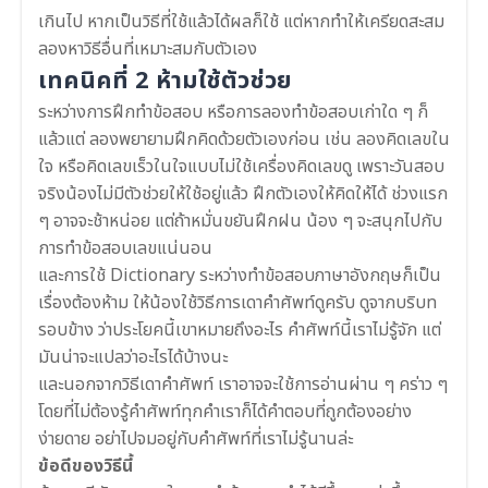
เกินไป หากเป็นวิธีที่ใช้แล้วได้ผลก็ใช้ แต่หากทำให้เครียดสะสม
ลองหาวิธีอื่นที่เหมาะสมกับตัวเอง
เทคนิคที่ 2 ห้ามใช้ตัวช่วย
ระหว่างการฝึกทำข้อสอบ หรือการลองทำข้อสอบเก่าใด ๆ ก็
แล้วแต่ ลองพยายามฝึกคิดด้วยตัวเองก่อน เช่น ลองคิดเลขใน
ใจ หรือคิดเลขเร็วในใจแบบไม่ใช้เครื่องคิดเลขดู เพราะวันสอบ
จริงน้องไม่มีตัวช่วยให้ใช้อยู่แล้ว ฝึกตัวเองให้คิดให้ได้ ช่วงแรก
ๆ อาจจะช้าหน่อย แต่ถ้าหมั่นขยันฝึกฝน น้อง ๆ จะสนุกไปกับ
การทำข้อสอบเลขแน่นอน
และการใช้ Dictionary ระหว่างทำข้อสอบภาษาอังกฤษก็เป็น
เรื่องต้องห้าม ให้น้องใช้วิธีการเดาคำศัพท์ดูครับ ดูจากบริบท
รอบข้าง ว่าประโยคนี้เขาหมายถึงอะไร คำศัพท์นี้เราไม่รู้จัก แต่
มันน่าจะแปลว่าอะไรได้บ้างนะ
และนอกจากวิธีเดาคำศัพท์ เราอาจจะใช้การอ่านผ่าน ๆ คร่าว ๆ
โดยที่ไม่ต้องรู้คำศัพท์ทุกคำเราก็ได้คำตอบที่ถูกต้องอย่าง
ง่ายดาย อย่าไปจมอยู่กับคำศัพท์ที่เราไม่รู้นานล่ะ
ข้อดีของวิธีนี้