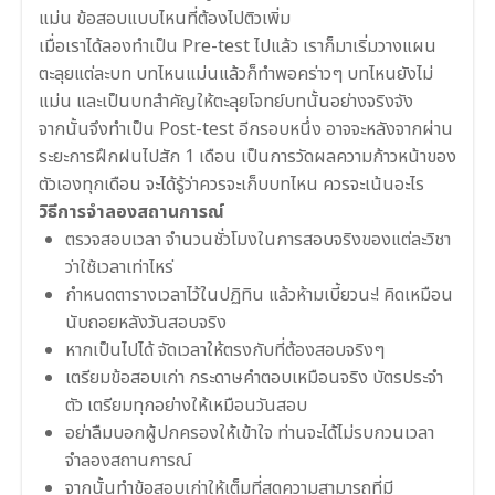
แม่น ข้อสอบแบบไหนที่ต้องไปติวเพิ่ม
เมื่อเราได้ลองทำเป็น Pre-test ไปแล้ว เราก็มาเริ่มวางแผน
ตะลุยแต่ละบท บทไหนแม่นแล้วก็ทำพอคร่าวๆ บทไหนยังไม่
แม่น และเป็นบทสำคัญให้ตะลุยโจทย์บทนั้นอย่างจริงจัง
จากนั้นจึงทำเป็น Post-test อีกรอบหนึ่ง อาจจะหลังจากผ่าน
ระยะการฝึกฝนไปสัก 1 เดือน เป็นการวัดผลความก้าวหน้าของ
ตัวเองทุกเดือน จะได้รู้ว่าควรจะเก็บบทไหน ควรจะเน้นอะไร
วิธีการจำลองสถานการณ์
ตรวจสอบเวลา จำนวนชั่วโมงในการสอบจริงของแต่ละวิชา
ว่าใช้เวลาเท่าไหร่
กำหนดตารางเวลาไว้ในปฏิทิน แล้วห้ามเบี้ยวนะ! คิดเหมือน
นับถอยหลังวันสอบจริง
หากเป็นไปได้ จัดเวลาให้ตรงกับที่ต้องสอบจริงๆ
เตรียมข้อสอบเก่า กระดาษคำตอบเหมือนจริง บัตรประจำ
ตัว เตรียมทุกอย่างให้เหมือนวันสอบ
อย่าลืมบอกผู้ปกครองให้เข้าใจ ท่านจะได้ไม่รบกวนเวลา
จำลองสถานการณ์
จากนั้นทำข้อสอบเก่าให้เต็มที่สุดความสามารถที่มี