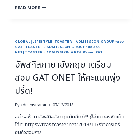
READ MORE
GLOBAL|LIFESTYLE|TCASTER - ADMISSION GROUP>สอบ
GAT|TCASTER - ADMISSION GROUP>สอบ O-
NET|TCASTER - ADMISSION GROUP>สอบ PAT
อัพสกิลภาษาอังกฤษ เตรียม
สอบ GAT ONET ให้คะแนนพุ่ง
ปรี้ด!
By
administratoir
07/12/2018
อย่ารอช้า มาอัพสกิลอังกฤษกันดีกว่า!!! ✌️อ่านเวอร์ชันเต็ม
ได้ที่: https://tcas.tcaster.net/2018/11/รีวิวการเตรี
ยมตัวสอบภา/