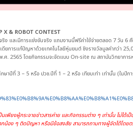
CAMP X & ROBOT CONTEST
กจริง และมีการแข่งขันจริง แถมงานนี้ฟรีค่าใช้จ่ายตลอด 7 วัน 6 คืน
ดียการแก้ปัญหาด้วยเทคโนโลยีหุ่นยนต์ ชิงรางวัลมูลค่ากว่า 25
ยน พ.ศ. 2565 โดยกิจกรรมจะจัดแบบ On-site ณ สถาบันวิทยาการ
ึกษาปีที่ 3 – 5 หรือ ปวช.ปีที่ 1 – 2 หรือ เทียบเท่า เท่านั้น (ในป
E0%B9%83%E0%B8%9A%E0%B8%AA%E0%B8%A1%E0
นเพียงผู้กระจายข่าวสารค่าย และกิจกรรมต่าง ๆ เท่านั้น ไม่ได้เป็
ากน้อง ๆ ติดปัญหา หรือมีข้อสงสัย สามารถถามทางผู้จัดได้โดยต