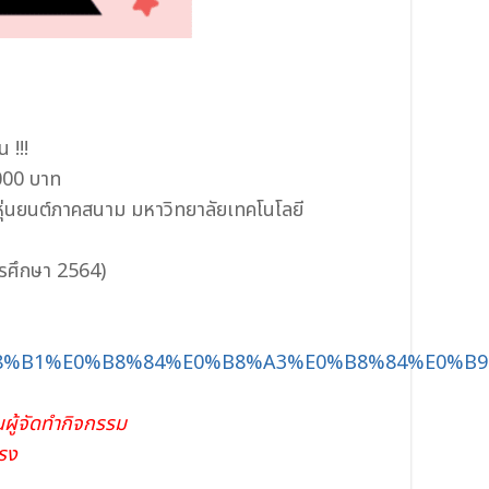
 !!!
,000 บาท
หุ่นยนต์ภาคสนาม มหาวิทยาลัยเทคโนโลยี
ีการศึกษา 2564)
%B8%B1%E0%B8%84%E0%B8%A3%E0%B8%84%E0%B
นผู้จัดทำกิจกรรม
รง