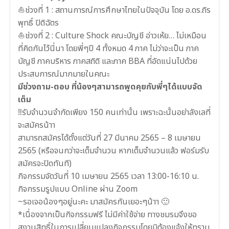
⛵ช่วงที่ 1 : สถานการณ์การศึกษาไทยในปัจจุบัน โดย อ.ดร.ถิร
พุทธิ์ ปิติฉัตร
⛵ช่วงที่ 2 : Culture Shock คณะบัญชี อ่าวเห้ย… ไม่เหมือน
ที่คิดกันไว้นี่นา โดยพี่ๆปี 4 ทั้งหมด 4 ภาค ไม่ว่าจะเป็น ภาค
บัญชี ภาคบริหาร ภาคสถิติ และภาค BBA ที่อัดแน่นไปด้วย
ประสบการณ์มากมายในคณะ
มีช่วงถาม-ตอบ ที่น้องๆสามารถพูดคุยกับพี่ๆได้แบบจัด
เต็ม
‼รับจำนวนจำกัดเพียง 150 คนเท่านั้น เพราะฉะนั้นอย่าลังเลที่
จะสมัครน้าา
สามารถสมัครได้ตั้งแต่วันที่ 27 มีนาคม 2565 – 8 เมษายน
2565 (หรือจนกว่าจะเต็มจำนวน หากเต็มจำนวนแล้ว ฟอร์มรับ
สมัครจะปิดทันที)
กิจกรรมจัดวันที่ 10 เมษายน 2565 เวลา 13:00-16:10 น.
กิจกรรมรูปแบบ Online ผ่าน Zoom
~รอเจอน้องๆอยู่นะคะ มาสมัครกันเยอะๆน้าา 🙂
*เนื่องจากเป็นกิจกรรมฟรี ไม่มีค่าใช้จ่าย ทางชมรมจึงขอ
สงวนสิทธิ์ในการเปลี่ยนแปลงกิจกรรมโดยมิต้องแจ้งให้ทราบ