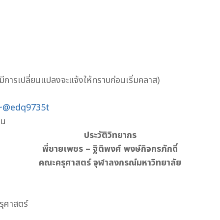
การเปลี่ยนแปลงจะแจ้งให้ทราบก่อนเริ่มคลาส)
p/~@edq9735t
วน
ประวัติวิทยากร
พี่ชายเพชร – ฐิติพงศ์ พงษ์กิจกรภักดิ์
คณะครุศาสตร์ จุฬาลงกรณ์มหาวิทยาลัย
ุศาสตร์