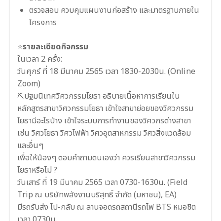
ตรวจสอบ ควบคุมแผนงานก่อสร้าง และมาตรฐานภายใน
โครงการ
⭐
รายละเอียดกิจกรรม
ในเวลา 2 ครั้ง: ‍
วันศุกร์ ที่ 18 มีนาคม 2565 เวลา 1830-2030น. (Online
Zoom)
⛏ปฐมนิเทศวิศวกรรมโยธา อธิบายเนื้อหาการเรียนใน
หลักสูตรสาขาวิศวกรรมโยธา เข้าใจสาขาย่อยของวิศวกรรม
โยธามีอะไรบ้าง เข้าใจระบบการทำงานของวิศวกรต่างสาขา
เช่น วิศวโยธา วิศวไฟฟ้า วิศวอุตสาหกรรม วิศวสิ่งแวดล้อม
และอื่นๆ
เพื่อให้น้องๆ ตอบคำถามตนเองว่า ควรเรียนสาขาวิศวกรรม
โยธาหรือไม่ ?
วันเสาร์ ที่ 19 มีนาคม 2565 เวลา 0730-1630น. (Field
Trip ณ บริษัทพลังงานบริสุทธิ์ จำกัด (มหาชน), EA)
มีรถรับส่ง ไป-กลับ ณ ลานจอดรถสถานีรถไฟ BTS หมอชิต
เวลา 0730น.