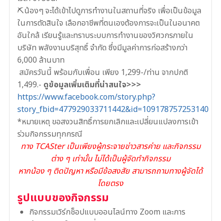
⛏น้องๆ จะได้เข้าไปดูการทำงานในสถานที่จริง เพื่อเป็นข้อมูล
ในการตัดสินใจ เลือกอาชีพที่ตนเองต้องการจะเป็นในอนาคต
อันใกล้ เรียนรู้และทราบระบบการทำงานของวิศวกรภายใน
บริษัท พลังงานบริสุทธิ์ จำกัด ซึ่งมีมูลค่าการก่อสร้างกว่า
6,000 ล้านบาท
‍ สมัครวันนี้ พร้อมกับเพื่อน เพียง 1,299-/ท่าน จากปกติ
1,499.-
ดูข้อมูลเพิ่มเติมที่น่าสนใจ>>>
https://www.facebook.com/story.php?
story_fbid=477929033711442&id=109178757253140
*หมายเหตุ ขอสงวนสิทธิ์การยกเลิกและเปลี่ยนแปลงการเข้า
ร่วมกิจกรรมทุกกรณี
ทาง TCASter เป็นเพียงผู้กระจายข่าวสารค่าย และกิจกรรม
ต่าง ๆ เท่านั้น ไม่ได้เป็นผู้จัดทำกิจกรรม
หากน้อง ๆ ติดปัญหา หรือมีข้อสงสัย สามารถถามทางผู้จัดได้
โดยตรง
รูปแบบของกิจกรรม
กิจกรรมเวิร์กช็อปแบบออนไลน์ทาง Zoom และการ