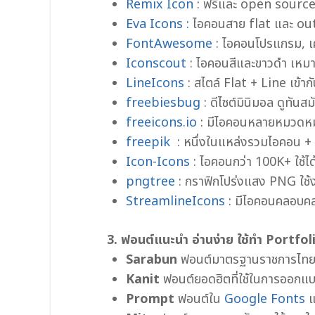
Remix Icon
: ฟรีและ open source 
Eva Icons :
ไอคอนสาย flat และ ou
FontAwesome
: ไอคอนโปรแกรม, เคร
Iconscout
: ไอคอนสีและขาวดำ เหมา
LineIcons
: สไตล์ Flat + Line เข้าก
freebiesbug
: ดีไซต์มินิมอล ดูทันสม
freeicons.io
: มีไอคอนหลายหมวดหมู่
freepik
: หนึ่งในแหล่งรวมไอคอน + ก
Icon-Icons
: ไอคอนกว่า 100K+ ใช้ได
pngtree
: กราฟิกโปร่งแสง PNG ใช้ง
StreamlineIcons
: มีไอคอนคลอบคล
3. ฟอนต์แนะนำ อ่านง่าย ใช้ทำ Portfoli
Sarabun
ฟอนต์มาตรฐานราชการไท
Kanit
ฟอนต์ยอดฮิตที่ใช้ในการออกแ
Prompt
ฟอนต์ใน
Google Fonts
แ