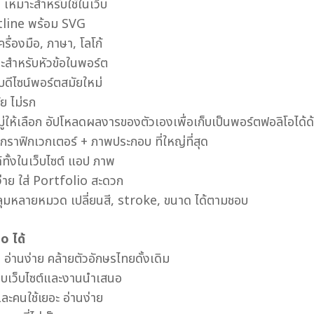
เหมาะสำหรับใช้ในเว็บ
tline พร้อม SVG
ื่องมือ, ภาษา, โลโก้
ะสำหรับหัวข้อในพอร์ต
ับดีไซน์พอร์ตสมัยใหม่
ัย ไม่รก
ให้เลือก อัปโหลดผลงารของตัวเองเพื่อเก็บเป็นพอร์ตฟอลิโอได้ด
ราฟิกเวกเตอร์ + ภาพประกอบ ที่ใหญ่ที่สุด
้ทั้งในเว็บไซต์ แอป ภาพ
่าย ใส่ Portfolio สะดวก
ุมหลายหมวด เปลี่ยนสี, stroke, ขนาด ได้ตามชอบ
o ได้
ย
อ่านง่าย คล้ายตัวอักษรไทยดั้งเดิม
บบเว็บไซต์และงานนำเสนอ
ละคนใช้เยอะ อ่านง่าย