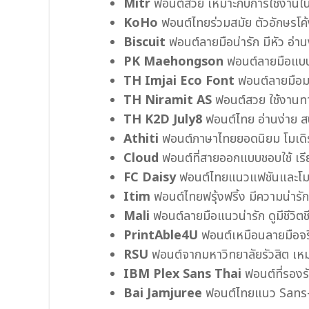
Mitr
ฟอนต์สวย เหมาะกับการใช้งานใน
KoHo
ฟอนต์ไทยร่วมสมัย ตัวอักษร
โค
Biscuit
ฟอนต์ลายมือน่ารัก มีหัว อ่าน
PK Maehongson
ฟอนต์ลายมือแบบโม
TH Imjai Eco Font
ฟอนต์ลายมือมา
TH Niramit AS
ฟอนต์สวย ใช้งานทา
TH K2D July8
ฟอนต์ไทย อ่านง่าย 
Athiti
ฟอนต์ภาษาไทยยอดนิยม โมเดิร
Cloud
ฟอนต์ที่สายออกแบบชอบใช้ เรีย
FC Daisy
ฟอนต์ไทยแนวแฟชันและโมเดิ
Itim
ฟอนต์ไทยฟรุ้งฟริ้ง มีความน่ารั
Mali
ฟอนต์ลายมือแนวน่ารัก ดูมีชีวิตช
PrintAble4U
ฟอนต์เหมือนลายมือจริง
RSU
ฟอนต์จากมหาวิทยาลัยรัวสิต เหมา
IBM Plex Sans Thai
ฟอนต์ที่รอง
Bai Jamjuree
ฟอนต์ไทยแนว Sans-