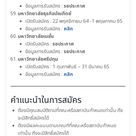
ข้อมูลการรับสมัคร :
รอประกาศ
มหาวิทยาลัยธุรกิจบัณฑิตย์
เปิดรับสมัคร : 22 พฤศจิกายน 64 -1 พฤษภาคม 65
ข้อมูลการรับสมัคร :
คลิก
มหาวิทยาลัยเนชั่น
เปิดรับสมัคร :
รอประกาศ
ข้อมูลการรับสมัคร :
รอประกาศ
มหาวิทยาลัยศรีปทุม
เปิดรับสมัคร : 1 กุมภาพันธ์ – 31 มีนาคม 65
ข้อมูลการรับสมัคร :
คลิก
คำแนะนำในการสมัคร
ต้องมีคุณสมบัติตามที่คณะหรือสถาบันกำหนดเท่านั้น ถึง
จะมีสิทธิ์สมัครได้
ต้องมีผลคะแนนตามเกณฑ์ที่คณะหรือสถาบันกำหนด
เท่านั้น ถึงจะมีสิทธิ์สมัครได้