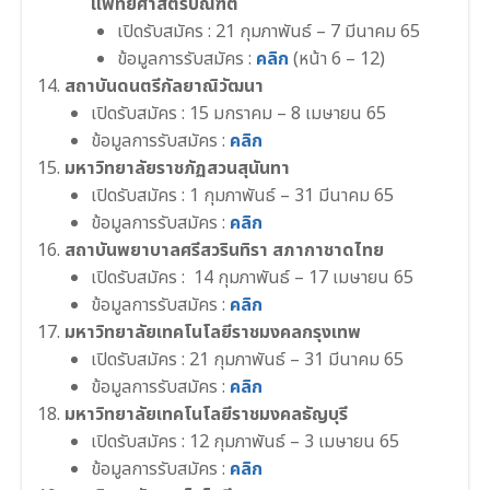
แพทยศาสตรบัณฑิต
เปิดรับสมัคร : 21 กุมภาพันธ์ – 7 มีนาคม 65
ข้อมูลการรับสมัคร :
คลิก
(หน้า 6 – 12)
สถาบันดนตรีกัลยาณิวัฒนา
เปิดรับสมัคร : 15 มกราคม – 8 เมษายน 65
ข้อมูลการรับสมัคร :
คลิก
มหาวิทยาลัยราชภัฏสวนสุนันทา
เปิดรับสมัคร : 1 กุมภาพันธ์ – 31 มีนาคม 65
ข้อมูลการรับสมัคร :
คลิก
สถาบันพยาบาลศรีสวรินทิรา สภากาชาดไทย
เปิดรับสมัคร :
14 กุมภาพันธ์ – 17 เมษายน 65
ข้อมูลการรับสมัคร :
คลิก
มหาวิทยาลัยเทคโนโลยีราชมงคลกรุงเทพ
เปิดรับสมัคร : 21 กุมภาพันธ์ – 31 มีนาคม 65
ข้อมูลการรับสมัคร :
คลิก
มหาวิทยาลัยเทคโนโลยีราชมงคลธัญบุรี
เปิดรับสมัคร : 12 กุมภาพันธ์ – 3 เมษายน 65
ข้อมูลการรับสมัคร :
คลิก