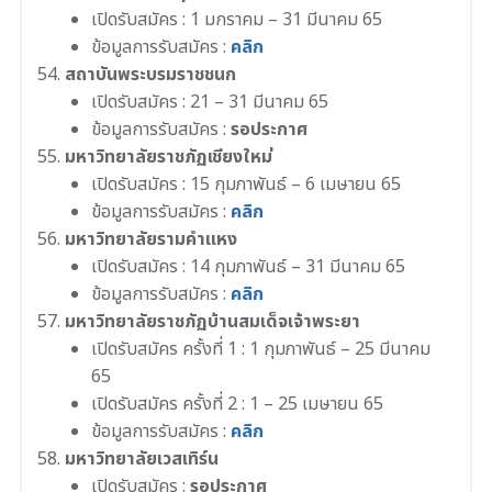
เปิดรับสมัคร : 1 มกราคม – 31 มีนาคม 65
ข้อมูลการรับสมัคร :
คลิก
สถาบันพระบรมราชชนก
เปิดรับสมัคร : 21 – 31 มีนาคม 65
ข้อมูลการรับสมัคร :
รอประกาศ
มหาวิทยาลัยราชภัฏเชียงใหม่
เปิดรับสมัคร : 15 กุมภาพันธ์ – 6 เมษายน 65
ข้อมูลการรับสมัคร :
คลิก
มหาวิทยาลัยรามคำแหง
เปิดรับสมัคร : 14 กุมภาพันธ์ – 31 มีนาคม 65
ข้อมูลการรับสมัคร :
คลิก
มหาวิทยาลัยราชภัฏบ้านสมเด็จเจ้าพระยา
เปิดรับสมัคร ครั้งที่ 1 : 1 กุมภาพันธ์ – 25 มีนาคม
65
เปิดรับสมัคร ครั้งที่ 2 : 1 – 25 เมษายน 65
ข้อมูลการรับสมัคร :
คลิก
มหาวิทยาลัยเวสเทิร์น
เปิดรับสมัคร :
รอประกาศ