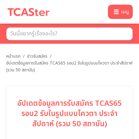
เมนู
หน้าแรก
/
ข่าวรับสมัคร
/
อัปเดตข้อมูลการรับสมัคร TCAS65 รอบ2 รับในรูปแบบโควตา ประจำสัปดาห์
(รวม 50 สถาบัน)
อัปเดตข้อมูลการรับสมัคร TCAS65
รอบ2 รับในรูปแบบโควตา ประจำ
สัปดาห์ (รวม 50 สถาบัน)