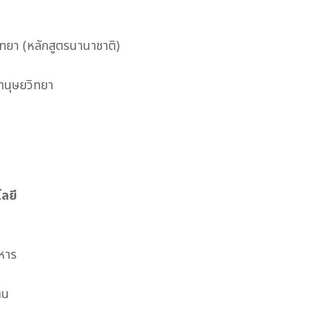
ิทยา (หลักสูตรนานาชาติ)
านุษยวิทยา
ลยี
หาร
าน