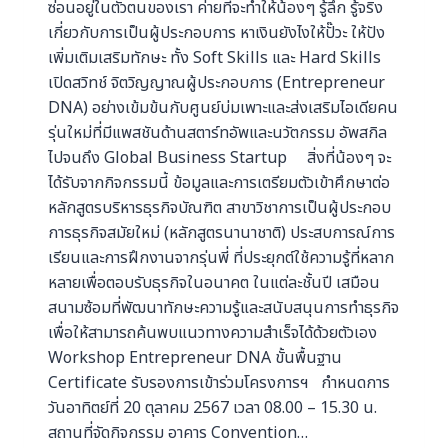
ซ่อนอยู่ในตัวตนของเรา ค่ายที่จะทำให้น้องๆ รู้ลึก รู้จริง
เกี่ยวกับการเป็นผู้ประกอบการ หาเงินยังไงให้ปั๊วะ ให้ปัง
เพิ่มเติมเสริมทักษะ ทั้ง Soft Skills และ Hard Skills
เปิดสวิทช์ จิตวิญญาณผู้ประกอบการ (Entrepreneur
DNA) อย่างเข้มข้นกับศูนย์บ่มเพาะและส่งเสริมไอเดียคน
รุ่นใหม่ที่มีแพสชันด้านสตาร์ทอัพและนวัตกรรม อัพสกิล
ไปจนถึง Global Business Startup สิ่งที่น้องๆ จะ
ได้รับจากกิจกรรมนี้ ข้อมูลและการเตรียมตัวเข้าศึกษาต่อ
หลักสูตรบริหารธุรกิจบัณฑิต สาขาวิชาการเป็นผู้ประกอบ
การธุรกิจสมัยใหม่ (หลักสูตรนานาชาติ) ประสบการณ์การ
เรียนและการฝึกงานจากรุ่นพี่ ที่ประยุกต์ใช้ความรู้ที่หลาก
หลายเพื่อตอบรับธุรกิจในอนาคต ในแต่ละชั้นปี เสมือน
สนามซ้อมที่พัฒนาทักษะความรู้และสนับสนุนการทำธุรกิจ
เพื่อให้สามารถค้นพบแนวทางความสำเร็จได้ด้วยตัวเอง
Workshop Entrepreneur DNA ขั้นพื้นฐาน
Certificate รับรองการเข้าร่วมโครงการฯ กำหนดการ
วันอาทิตย์ที่ 20 ตุลาคม 2567 เวลา 08.00 – 15.30 น.
สถานที่จัดกิจกรรม อาคาร Convention…