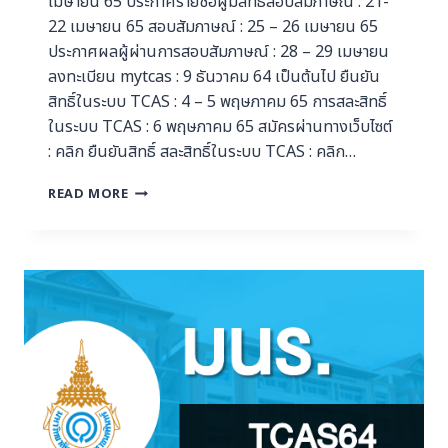
เมษายน 65 ประกาศรายชื่อผู้มีสิทธิ์สอบสัมภาษณ์ : 21-
22 เมษายน 65 สอบสัมภาษณ์ : 25 – 26 เมษายน 65
ประกาศผลผู้ผ่านการสอบสัมภาษณ์ : 28 – 29 เมษายน
ลงทะเบียน mytcas : 9 ธันวาคม 64 เป็นต้นไป ยืนยัน
สิทธิ์ในระบบ TCAS : 4 – 5 พฤษภาคม 65 การสละสิทธิ์
ในระบบ TCAS : 6 พฤษภาคม 65 สมัครผ่านทางเว็บไซต์
: คลิก ยืนยันสิทธิ์ สละสิทธิ์ในระบบ TCAS : คลิก…
READ MORE