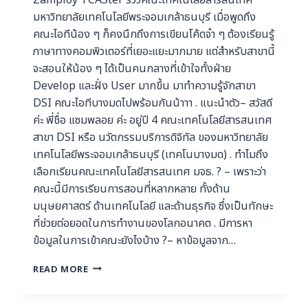
มหาวิทยาลัยเทคโนโลยีพระจอมเกล้าธนบุรี เมื่อพูดถึง
คณะไอทีน้อง ๆ ก็คงนึกถึงการเขียนโค้ดจ๋า ๆ ต้องเรียนรู้
ภาษาทางคอมพิวเตอร์ที่เยอะแยะมากมาย แต่สำหรับสาขานี้
จะสอนให้น้อง ๆ ได้เป็นคนกลางที่เข้าใจทั้งฝ่าย
Develop และฝั่ง User มากขึ้น มาทำความรู้จักสาขา
DSI คณะไอทีบางมดไปพร้อมกันน้าาา . แนะนำตัว– สวัสดี
ค่ะ พี่ชื่อ แซมพลอย ค่ะ อยู่ปี 4 คณะเทคโนโลยีสารสนเทศ
สาขา DSI หรือ นวัตกรรมบริการดิจิทัล ของมหาวิทยาลัย
เทคโนโลยีพระจอมเกล้าธนบุรี (เทคโนบางมด) . ทําไมถึง
เลือกเรียนคณะเทคโนโลยีสารสนเทศ มจธ. ? – เพราะว่า
คณะนี้มีการเรียนการสอนที่หลากหลาย ทั้งด้าน
มนุษยศาสตร์ ด้านเทคโนโลยี และด้านธุรกิจ ซึ่งเป็นทักษะ
ที่ช่วยต่อยอดในการทำงานของโลกอนาคต . มีการหา
ข้อมูลในการเข้าคณะยังไงบ้าง ?– หาข้อมูลจาก…
READ MORE