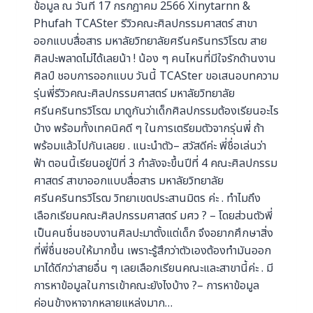
ข้อมูล ณ วันที่ 17 กรกฎาคม 2566 Xinytarnn &
Phufah TCASter รีวิวคณะศิลปกรรมศาสตร์ สาขา
ออกแบบสื่อสาร มหาลัยวิทยาลัยศรีนครินทรวิโรฒ สาย
ศิลปะพลาดไม่ไ่ด้เลยน้า ! น้อง ๆ คนไหนที่มีใจรักด้านงาน
ศิลป์ ชอบการออกแบบ วันนี้ TCASter ขอเสนอบทความ
รุ่นพี่รีวิวคณะศิลปกรรมศาสตร์ มหาลัยวิทยาลัย
ศรีนครินทรวิโรฒ มาดูกันว่าเด็กศิลปกรรมต้องเรียนอะไร
บ้าง พร้อมทั้งเทคนิคดี ๆ ในการเตรียมตัวจากรุ่นพี่ ถ้า
พร้อมแล้วไปกันเลยย . แนะนำตัว– สวัสดีค่ะ พี่ชื่อเล่นว่า
ฟ้า ตอนนี้เรียนอยู่ปีที่ 3 กำลังจะขึ้นปีที่ 4 คณะศิลปกรรม
ศาสตร์ สาขาออกแบบสื่อสาร มหาลัยวิทยาลัย
ศรีนครินทรวิโรฒ วิทยาเขตประสานมิตร ค่ะ . ทําไมถึง
เลือกเรียนคณะศิลปกรรมศาสตร์ มศว ? – โดยส่วนตัวพี่
เป็นคนชื่นชอบงานศิลปะมาตั้งแต่เด็ก จึงอยากศึกษาสิ่ง
ที่พี่ชื่นชอบให้มากขึ้น เพราะรู้สึกว่าตัวเองต้องทำมันออก
มาได้ดีกว่าสายอื่น ๆ เลยเลือกเรียนคณะและสาขานี้ค่ะ . มี
การหาข้อมูลในการเข้าคณะยังไงบ้าง ?– การหาข้อมูล
ค่อนข้างหาจากหลายแหล่งมาก…