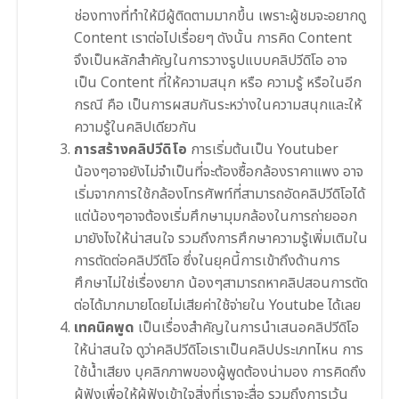
ช่องทางที่ทำให้มีผู้ติดตามมากขึ้น เพราะผู้ชมจะอยากดู
Content เราต่อไปเรื่อยๆ ดังนั้น การคิด Content
จึงเป็นหลักสำคัญในการวางรูปแบบคลิปวีดิโอ อาจ
เป็น Content ที่ให้ความสนุก หรือ ความรู้ หรือในอีก
กรณี คือ เป็นการผสมกันระหว่างในความสนุกและให้
ความรู้ในคลิปเดียวกัน
การสร้างคลิปวีดิโอ
การเริ่มต้นเป็น Youtuber
น้องๆอาจยังไม่จำเป็นที่จะต้องซื้อกล้องราคาแพง อาจ
เริ่มจากการใช้กล้องโทรศัพท์ที่สามารถอัดคลิปวีดิโอได้
แต่น้องๆอาจต้องเริ่มศึกษามุมกล้องในการถ่ายออก
มายังไงให้น่าสนใจ รวมถึงการศึกษาความรู้เพิ่มเติมใน
การตัดต่อคลิปวีดิโอ ซึ่งในยุคนี้การเข้าถึงด้านการ
ศึกษาไม่ใช่เรื่องยาก น้องๆสามารถหาคลิปสอนการตัด
ต่อได้มากมายโดยไม่เสียค่าใช้จ่ายใน Youtube ได้เลย
เทคนิคพูด
เป็นเรื่องสำคัญในการนำเสนอคลิปวีดิโอ
ให้น่าสนใจ ดูว่าคลิปวีดิโอเราเป็นคลิปประเภทไหน การ
ใช้น้ำเสียง บุคลิกภาพของผู้พูดต้องน่ามอง การคิดถึง
ผู้ฟังเพื่อให้ผู้ฟังเข้าใจสิ่งที่เราจะสื่อ รวมถึงการเว้น