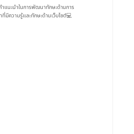
นและคำแนะนำในการพัฒนาทักษะด้านการ
ี่มีความรู้และทักษะด้านเว็บไซต์💻