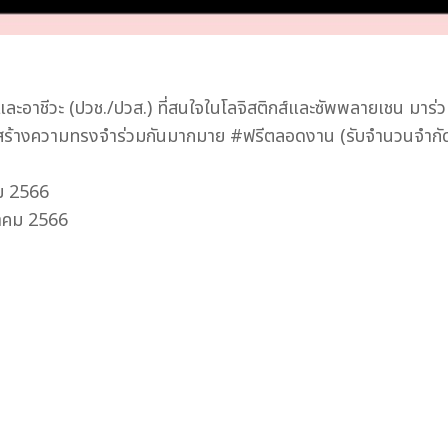
ละอาชีวะ (ปวช./ปวส.) ที่สนใจในโลจิสติกส์และซัพพลายเชน มาร่
ร้างความทรงจำร่วมกันมากมาย #ฟรีตลอดงาน (รับจำนวนจำกั
คม 2566
ลาคม 2566