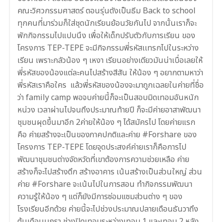
คณะวิศวกรรมศาสตร์ ตอนรุ่นตังเป็นธีม Back to school
ทุกคนที่มาร่วมก็ใส่ชุดนักเรียนย้อนวัยกันไป จากนั้นเราก็จะ
พักกิจกรรมไปแปบนึง เพื่อให้เด็กปรับตัวกับการเรียน ของ
โครงการ TEP-TEPE จะมีกิจกรรมพี่รหัสเเทรกไปในระหว่าง
เรียน เพราะกลัวน้อง ๆ เหงา เรียนอย่างเดียวมันน่าเบื่อเลยให้
พี่รหัสของน้องแต่ละคนไปสร้างสีสัน ให้น้อง ๆ อยากตามหาว่า
พี่รหัสเราคือใคร แล้วพี่รหัสของน้องจะมาถูกเฉลยในค่ายที่ชื่อ
ว่า family camp พอจบค่ายนี้ก็จะเป็นสอบมิดเทอมอันหนัก
หน่วง เวลาผ่านไปจนถึงประมาณท้ายปี ก็จะมีค่ายอาสาพัฒนา
ชุมชนผุดขึ้นมาอีก 2ค่ายให้น้อง ๆ ได้สมัครไป โดยค่ายแรก
คือ ค่ายสร้างจะเป็นของภาคปกติและค่าย #Forshare ของ
โครงการ TEP-TEPE โดยจุดประสงค์ค่ายเราก็คือการไป
พัฒนาชุมชนต่างจัดหวัดที่เขาต้องการความช่วยเหลือ ค่าย
สร้างก็จะไปสร้างตึก สร้างอาคาร เน้นสร้างเป็นส่วนใหญ่ ส่วน
ค่าย #Forshare จะเน้นไปในการสอน ทำกิจกรรมพัฒนา
ความรู้ให้น้อง ๆ แต่ก็ยังมีการซ่อมแซมส่วนต่าง ๆ ของ
โรงเรียนอีกด้วย ค่ายนี้จะไปช่วงประมาณปลายเดือนธันวาถึง
ต้นเดือนมกรา ช่วงปิดเทอมระหว่างเทอม 1 และเทอม 2 หลัง