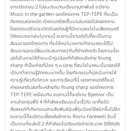
จากเปิดเทอม 2 ไปจนประมาณเดือนกุมภาพันธ์ จะมีงาน
Music in the garden ของโครงการ TEP-TEPE ที่จะเป็น
กิจกรรมตลาดนัด มีวงดนตรีสดขึ้นมาเล่นคลอไปตลอดงาน
โดยวงดนตรีเราจะเปิดรับสมัครผู้ที่มีความสนใจในเสียงดนตรี
ให้หอมวงมาเล่นในงานนี้ จบงานนี้งานต่อไปก็จะเป็นงาน
สัมมนาของโครงการ ที่จะให้คนในวงการทำงานคณะได้ไป
สัมมนาแลกเปลี่ยนประสบการณ์กันที่ต่างจังหวัด โดยงานนี้จะ
มุ่งไปในการให้คำแนะนำรุ่นน้องที่กำลังจะจัดค่าย Young
sharp ที่เป็นค่ายที่น้อง ๆ ม.ปลาย ที่สนใจในคณะนี้มาลองได้
เข้ามาทำความรู้จักคณะมากขึ้น โดยกิจกรรมก็มุ่งเน้นการให้
ความรู้เกี่ยวกับวิศวะฯ และการเรียนที่นี่ ของภาคปกติก็จะมี
ค่ายเหลาดินสอที่จะคล้ายกับ Young sharp ของโครงการ
TEP-TEPE เหมือนกัน จบงานนี้ก็จะมีงาน Byenior เป็น
งานอำลารุ่นพี่ปี 4 ที่กำลังจะเรียนจบในเร็ววัน เราก็จะไป
สังสรรค์ทำกิจกรรมสานสัมพันธ์รุ่นพี่รุ่นน้องให้สนิทขึ้นไปอีก
จบงานนี้ก็จะมีงานเลี้ยงส่งอีกงาน คืองาน Farewell อันนี้
เป็นงานที่จะส่งปี 2 ที่กำลังจะไปเรียนต่อต่างประเทศ ปีที่ตังจัด