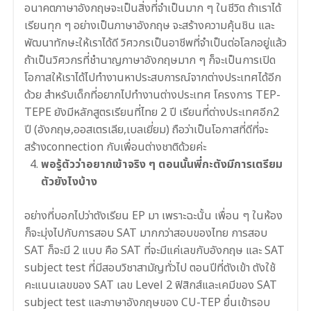
อนาคตภาษาอังกฤษจะเป็นสิ่งที่จำเป็นมาก ๆ ในชีวิต ถ้าเราได้
เรียนทุก ๆ อย่างเป็นภาษาอังกฤษ จะสร้างความคุ้นชิน และ
พัฒนาทักษะให้เราได้ดี วิศวกรเป็นอาชีพที่จำเป็นต่อโลกอยู่แล้ว
ถ้าเป็นวิศวกรที่ชำนาญภาษาอังกฤษมาก ๆ ก็จะเป็นการเปิด
โอกาสให้เราได้ไปทำงานหาประสบการณ์จากต่างประเทศได้อีก
ด้วย สำหรับเด็กที่อยากไปทำงานต่างประเทศ โครงการ TEP-
TEPE ยังมีหลักสูตรเรียนที่ไทย 2 ปี เรียนที่ต่างประเทศอีก2
ปี (อังกฤษ,ออสเตรเลีย,เบลเยี่ยม) ถือว่าเป็นโอกาสที่ดีที่จะ
สร้างconnection กับเพื่อนต่างชาติด้วยค่ะ
พอรู้ตัวว่าอยากเข้าจริง ๆ ตอนนั้นพี่กะตังมีการเตรียม
ตัวยังไงบ้าง
อย่างที่บอกไปว่าตังเรียน EP มา เพราะฉะนั้น เพื่อน ๆ ในห้อง
ก็จะมุ่งไปกับการสอบ SAT มากกว่าสอบของไทย การสอบ
SAT ก็จะมี 2 แบบ คือ SAT ที่จะมีแค่เลขกับอังกฤษ และ SAT
subject test ที่มีสอบวิชาสามัญทั่วไป ตอนปีที่ตังเข้า ตังใช้
คะแนนเลขของ SAT เลข Level 2 ฟิสิกส์และเคมีของ SAT
subject test และภาษาอังกฤษของ CU-TEP ยื่นเข้ารอบ