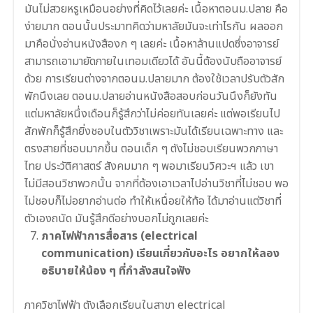
มันไม่สวยหรูเหมือนอย่างที่คิดไว้เลยค่ะ เนื้อหาตอนม.ปลาย คือ
ง่ายมาก ตอนนั้นประมาทคิดว่ามหาลัยมันจะเท่าไรกัน ผลออก
มาคือนั่งอ่านหนังสืองก ๆ เลยค่ะ เนื้อหาล้านแปดซึ่งอาจารย์
สามารถเอามายัดภายในเทอมเดียวได้ อันนี้ต้องนับถืออาจารย์
ด้วย การเรียนต่างจากตอนม.ปลายมาก ต้องใช้เวลาปรับตัวสัก
พักนึงเลย ตอนม.ปลายอ่านหนังสือสอบก่อนวันนึงก็ยังทัน
แต่มหาลัยหนึ่งเดือนก็รู้สึกว่าไม่ค่อยทันเลยค่ะ แต่พอเรียนไป
สักพักก็รู้สึกยิ่งชอบในตัววิชาเพราะมันได้เรียนเฉพาะทาง และ
ตรงสายที่ชอบมากขึ้น ตอนเด็ก ๆ ตังไม่ชอบเรียนพวกภาษา
ไทย ประวัติศาสตร์ สังคมมาก ๆ พอมาเรียนวิศวะฯ แล้ว เขา
ไม่มีสอนวิชาพวกนั้น จากที่ต้องเอาเวลาไปอ่านวิชาที่ไม่ชอบ พอ
ไม่ชอบก็ไม่อยากอ่านต่อ ทำให้เหนื่อยให้ท้อ ได้มาอ่านแต่วิชาที่
ตัวเองถนัด มันรู้สึกดีอย่างบอกไม่ถูกเลยค่ะ
ภาคไฟฟ้าการสื่อสาร (electrical
communication) เรียนเกี่ยวกับอะไร อยากให้ลอง
อธิบายให้น้อง ๆ ที่กำลังสนใจฟัง
ภาควิชาไฟฟ้า ตังเลือกเรียนในสาขา electrical