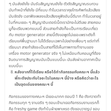
ๆ มันส่งยังไง มันรับสัญญาณยังไง ตัวตัดสัญญาณรบกวน
มันทำหน้าที่ยังไง มีกี่แบบ ทำไมเวลาเราคุยโทรศัพท์แล้วเสียง
มันชัดจัง เวลาฟังเพลงแล้วเสียงหูฟังอันนี้ดีมาก ทำไมเวลาอยู่
ในที่คนเยอะ ๆ สัญญาอินเตอร์เน็ตเรามักจะไม่ดีเลย สายคอม
มูก็จะเรียนพวกแบบนี้ ส่วนสายกำลังก็จะเป็นการเรียนเกี่ยว
กับ motor generator สายนี้ตังขอพูดไม่เยอะเพราะตังก็
เรียนแค่พื้นฐานมา ไม่ได้เรียนเฉพาะไปอย่างเพื่อนๆ แต่เท่าที่
เรียนมา สายกำลังจะเป็นสายที่ได้เห็นภาพการทำงานของ
เครื่อง motor generator จริง ๆ ไม่เหมือนกับคอมมูที่ต้อง
จินตนาการสัญญาณมันเป็นแบบนี้นะ มันส่งผ่านอากาศเป็น
แบบนี้นะ
หลังจากที่ได้เรียน หรือได้ทำกิจกรรมกับคณะฯ นี้แล้ว
พี่กะตังประทับใจอะไรในคณะฯ นี้บ้าง หรือคิดว่าอะไร
เป็นจุดเด่นของคณะฯ นี้
กิจกรรมของทางคณะฯ มีเยอะมากก ตอนปี 1 คือ ตังกวาดทำ
กิจกรรมทุก ๆ งานจริง ๆ ตอนเข้ามาเจอกิจกรรมงานแรกก็
คือ freshy game ตังทำในฝ่ายพาเหรด ตังชอบวาดรูป ชอบ