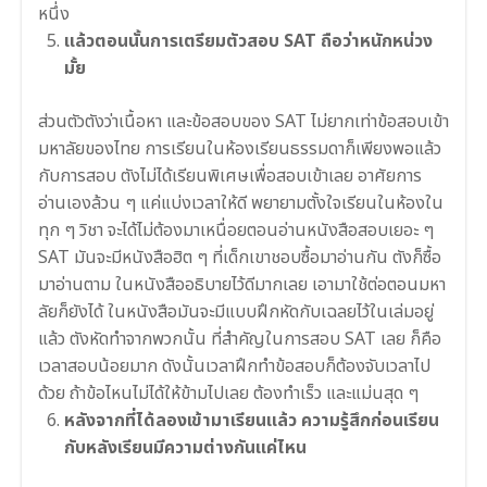
หนึ่ง
แล้วตอนนั้นการเตรียมตัวสอบ SAT ถือว่าหนักหน่วง
มั้ย
ส่วนตัวตังว่าเนื้อหา และข้อสอบของ SAT ไม่ยากเท่าข้อสอบเข้า
มหาลัยของไทย การเรียนในห้องเรียนธรรมดาก็เพียงพอแล้ว
กับการสอบ ตังไม่ได้เรียนพิเศษเพื่อสอบเข้าเลย อาศัยการ
อ่านเองล้วน ๆ แค่แบ่งเวลาให้ดี พยายามตั้งใจเรียนในห้องใน
ทุก ๆ วิชา จะได้ไม่ต้องมาเหนื่อยตอนอ่านหนังสือสอบเยอะ ๆ
SAT มันจะมีหนังสือฮิต ๆ ที่เด็กเขาชอบซื้อมาอ่านกัน ตังก็ซื้อ
มาอ่านตาม ในหนังสืออธิบายไว้ดีมากเลย เอามาใช้ต่อตอนมหา
ลัยก็ยังได้ ในหนังสือมันจะมีแบบฝึกหัดกับเฉลยไว้ในเล่มอยู่
แล้ว ตังหัดทำจากพวกนั้น ที่สำคัญในการสอบ SAT เลย ก็คือ
เวลาสอบน้อยมาก ดังนั้นเวลาฝึกทำข้อสอบก็ต้องจับเวลาไป
ด้วย ถ้าข้อไหนไม่ได้ให้ข้ามไปเลย ต้องทำเร็ว และแม่นสุด ๆ
หลังจากที่ได้ลองเข้ามาเรียนแล้ว ความรู้สึกก่อนเรียน
กับหลังเรียนมีความต่างกันแค่ไหน