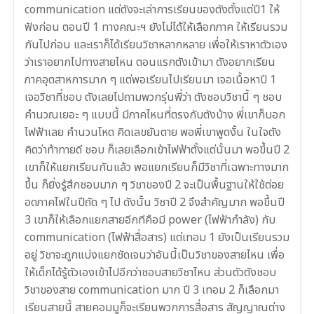
communication แต่ตังจะเล่าการเรียนของตังตั้งแต่ปี1 ให้
ฟังก่อน ตอนปี 1 ทางคณะฯ ยังไม่ได้ให้เลือกภาค ให้เรียนรวม
กันไปก่อน และเราก็ได้เรียนวิชาหลากหลาย เพื่อให้เราหาตัวเอง
ว่าเราอยากไปทางสายไหน ตอนแรกตังเข้ามา ตังอยากเรียน
ภาคอุตสาหการมาก ๆ แต่พอเรียนไปเรียนมา เจอเนื้อหาปี 1
เจอวิชาที่ชอบ ตังเลยไปถามพวกรุ่นพี่ว่า ตังชอบวิชานี้ ๆ ชอบ
คำนวณเยอะ ๆ แบบนี้ มีภาคไหนที่ตรงกับตังบ้าง พี่เขาก็บอก
ไฟฟ้าเลย คำนวนโหด คิดเลขยันตาย พอพี่เขาพูดงั้น ในใจตัง
คิดว่าท้าทายดี ชอบ ก็เลยเลือกเข้าไฟฟ้าตั้งแต่นั้นมา พอขึ้นปี 2
เขาก็ให้แยกเรียนกันแล้ว พอแยกเรียนก็มีวิชาที่เฉพาะทางมาก
ขึ้น ก็ยิ่งรู้สึกชอบมาก ๆ วิชาของปี 2 จะเป็นพื้นฐานให้ใช้ต่อย
อดภาคไฟในปีถัด ๆ ไป ดังนั้น วิชาปี 2 จึงสำคัญมาก พอขึ้นปี
3 เขาก็ให้เลือกแยกสายอีกทีคือมี power (ไฟฟ้ากำลัง) กับ
communication (ไฟฟ้าสื่อสาร) แต่เทอม 1 ยังเป็นเรียนรวม
อยู่ วิชาจะถูกแบ่งแยกชัดเจนว่าอันนี้เป็นวิชาของสายไหน เพื่อ
ให้เด็กได้รู้ตัวเองเข้าไปอีกว่าชอบสายวิชาไหน ส่วนตัวตังชอบ
วิชาของสาย communication มาก ปี 3 เทอม 2 ก็เลือกมา
เรียนสายนี้ สายคอมมูก็จะเรียนพวกการสื่อสาร สัญญาณต่าง