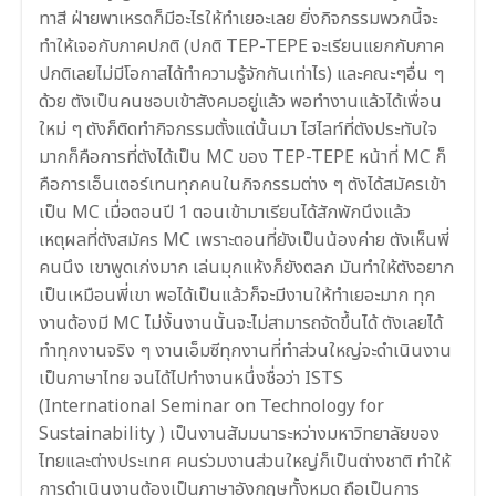
ทาสี ฝ่ายพาเหรดก็มีอะไรให้ทำเยอะเลย ยิ่งกิจกรรมพวกนี้จะ
ทำให้เจอกับภาคปกติ (ปกติ TEP-TEPE จะเรียนแยกกับภาค
ปกติเลยไม่มีโอกาสได้ทำความรู้จักกันเท่าไร) และคณะๆอื่น ๆ
ด้วย ตังเป็นคนชอบเข้าสังคมอยู่แล้ว พอทำงานแล้วได้เพื่อน
ใหม่ ๆ ตังก็ติดทำกิจกรรมตั้งแต่นั้นมา ไฮไลท์ที่ตังประทับใจ
มากก็คือการที่ตังได้เป็น MC ของ TEP-TEPE หน้าที่ MC ก็
คือการเอ็นเตอร์เทนทุกคนในกิจกรรมต่าง ๆ ตังได้สมัครเข้า
เป็น MC เมื่อตอนปี 1 ตอนเข้ามาเรียนได้สักพักนึงแล้ว
เหตุผลที่ตังสมัคร MC เพราะตอนที่ยังเป็นน้องค่าย ตังเห็นพี่
คนนึง เขาพูดเก่งมาก เล่นมุกแห้งก็ยังตลก มันทำให้ตังอยาก
เป็นเหมือนพี่เขา พอได้เป็นแล้วก็จะมีงานให้ทำเยอะมาก ทุก
งานต้องมี MC ไม่งั้นงานนั้นจะไม่สามารถจัดขึ้นได้ ตังเลยได้
ทำทุกงานจริง ๆ งานเอ็มซีทุกงานที่ทำส่วนใหญ่จะดำเนินงาน
เป็นภาษาไทย จนได้ไปทำงานหนึ่งชื่อว่า ISTS
(International Seminar on Technology for
Sustainability ) เป็นงานสัมมนาระหว่างมหาวิทยาลัยของ
ไทยและต่างประเทศ คนร่วมงานส่วนใหญ่ก็เป็นต่างชาติ ทำให้
การดำเนินงานต้องเป็นภาษาอังกฤษทั้งหมด ถือเป็นการ