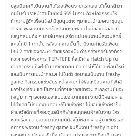
ปฐมนิเทศที่เป็นงานที่ได้เจอเพื่อนงานแรกเลย ได้เห็นหน้าว่า
คนในรุ่นเราหน้าตาเป็นยังงี้ 555 ในงานก็จะมีกิจกรรมให้
ทำความรู้จักเพื่อนใหม่ มีชุมนุมต่าง ๆมาแนะนำโฆษณาชุมนุม
ตัวเอง พอจบงานแรกก็จะมีงานรับเพื่อนใหม่ของมหาลัย ที่
เชิญศิลปินดัง ๆ มาเล่นคอนเสิร์ต แน่นอนงานนี้สงวนสิทธิ์
แค่เด็กปี 1 เท่านั้น หลังจากงานนั้นก็จะมีงานค่ายรับเพื่อน
ใหม่ 2 ค่ายของคณะฯ ค่ายแรกจะเป็นค่ายกลิ้งเกียร์ของทั้งวิ
ศวะฯ ของโครงการ TEP-TEPE ก็จะมีค่าย Hatch Up ใน
ค่ายกิจกรรมก็จะไปในทางเดียวกัน คือ การให้ได้เจอเพื่อนใหม่
และเป็นการแนะนำคณะฯ ไปในตัว ต่อมาจะเป็นงาน freshy
game กิจกรรมแข่งขันระหว่างคณะ ให้ฟีลเหมือนงานกีฬาสี
ของโรงเรียน แต่เป็นงานที่ทั้งมหาลัยเข้าร่วม สเกลงานมันจะ
ใหญ่มาก ๆ เจอคนเยอะแบบเยอะมากกกก งานนี้มีหลายฝ่าย
ให้ทำเลย ไม่ถนัดงานศิลปะก็ไปแข่งกีฬา ไม่ชอบแข่งกีฬาก็มี
ฝ่ายสวัสดิการที่คอยดูแลนักกีฬาและทุกคนฝ่ายในงาน ใคร
ชอบเรื่องความสวยความงามนี้ต้องไม่พลาดฝ่ายผู้นำเชียร์แล
ะ
คฑากร
พองาน freshy game จบก็มีงาน freshy night
ของคณะฯ ต่อเลย อันนี้จะเป็นงานประกวดดาวเดือนดินของ