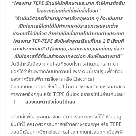
“โครงการ TEPE มีทุนให้นักศึกษาเยอะมาก ทำให้การตัดสิน
ใจอยากเรียนต่อที่นี่เพิ่มขึ้นไปอีก”
“ถ้าเป็นวิศวกรที่ชำนาญภาษาอังกฤษมาก ๆ ก็จะเป็นการ
เปิดโอกาสให้เราได้ไปทำงานหาประสบการณ์จากต่าง
ประเทศได้อีกด้วย สำหรับเด็กที่อยากไปทำงานต่างประเทศ
โครงการ TEP-TEPE ยังมีหลักสูตรเรียนที่ไทย 2 ปี เรียนที่
ต่างประเทศอีก2 ปี (อังกฤษ,ออสเตรเลีย,เบลเยี่ยม) ถือว่า
เป็นโอกาสที่ดีที่จะสร้างconnection กับเพื่อนต่างชาติ”
วันนี้สำหรับน้อง ๆ คนไหนที่ชอบทั้งการคำนวณ และภาษา
บอกได้ว่าห้ามพลาดกับบทความนี้ เพราะวันนี้เรามีรุ่นพี่ตัวท็อป
ของภาควิชาไฟฟ้าการสื่อสาร หรือ Electrical
Communication ซึ่งเป็น 1 ในภาควิชาของวิศวกรรมศาสตร์
ภาคภาษาอังกฤษ หรือ TEPE นั่นเอง อย่ารอช้าไปอ่านกันเลย!!
ลองแนะนำตัวก่อนได้เลย
สวัสดีค่ะ พี่ชื่อสุธากมล ฐิตยานันท์ เรียกว่ากะตังก็ได้ เรียนอยู่
ชั้นปีที่3 คณะวิศวกรรมศาสตร์ภาคภาษาอังกฤษ หรือ TEPE
ตอนนี้เรียนภาควิชา electrical communication หรือไฟฟ้า