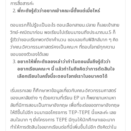
การสื่อสารค่ะ
พี่กะตังรู้ตัวว่าอยากเข้าคณะนี้ตั้งแต่เมื่อไหร่
ตอนแรกก็ไม่รู้จะเป็นอะไร ตอนเลือกสายม.ปลาย ก็เลยเข้าสาย
วิทย์-คณิตมาก่อน พอเรียนไปเรียนมาจนถึงประมาณม.5 ก็
รู้ตัวว่าชอบเรียกพวกวิชาคำนวน ชอบเลขกับฟิสิกส์มาก ๆ คิด
ว่าคณะวิศวกรรมศาสตร์คงเป็นคณะฯ ที่ตอบโจทย์ทุกความ
ชอบของตัวเองได้เลย
อยากให้พี่กะตังลองเล่าว่าทำไมตอนนั้นถึงรู้ตัวว่า
อยากเรียนคณะฯ นี้ แล้วทำไมถึงคิดว่าการตัดสินใจ
เลือกเรียนในครั้งนี้จะตอบโจทย์เราในอนาคตได้
เริ่มแรกเลย ก็ศึกษาหาข้อมูลเกี่ยวกับคณะวิศวกรรมศาสตร์
ของมหาลัยต่าง ๆ ด้วยความที่เรียน EP มา ก็พยายามหามหา
ลัยที่มีการสอนเป็นภาษาอังกฤษ เพื่อที่จะต่อยอดภาษาอังกฤษ
ให้ดีขึ้นไปอีก จนมาเจอโครงการ TEP-TEPE นี้แหละค่ะ เลย
สนใจมาก ๆ ยิ่งโครงการ TEPE มีทุนให้นักศึกษาเยอะมาก
ทำให้การตัดสินใจอยากเรียนต่อที่นี่เพิ่มขึ้นไปอีก ตังคิดว่าใน