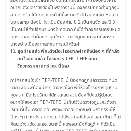
ธีมงานจะเป็นธีมสีน้ำเงิน จัดกันที่โรงแรม ใครชอบแต่งหรือ
อยากแต่งชุดราตรีต้องไม่พลาดงานนี้ กิจกรรมทุกอย่างทุกรุ่น
สามารถร่วมได้นะคะ แต่หน้าที่ก็จะต่างกันไป อย่างเช่น Hatch
up camp น้องปี 1จะเป็นน้องค่าย ปี 2 เป็นคนจัด และปี 3
เป็นคนให้คำปรึกษา ปีตังโชคดีมาก ตังได้ทำกิจกรรมครบหมด
ทุกงานเลย ถ้าน้อง ๆ รุ่นใหม่ๆ อาจจะถูกงดการทำกิจกรรม
บางอย่างเนื่องจากสถาณการณ์โควิดค่ะ
สุดท้ายแล้ว พี่กะตังมีอะไรอยากฝากถึงน้อง ๆ ที่กำลัง
สนใจอยากเข้า
โครงการ TEP -TEPE คณะ
วิศวกรรมศาสตร์ มธ
. นี้ไหม
ถ้าใครที่สนใจเข้า
TEP-TEPE
นี้ น้องคิดถูกเเล้วววววว ที่นี่ดี
มาก เพื่อนพี่น้องน่ารัก อาจารย์ใจดี พี่ที่ห้องโครงการคุยงาน
คุยสนุก มีอะไรปรึกษาได้หมดเลย ส่วนน้องที่ยังไม่รู้ตัวเอง
อยากให้ลองเอา
TEP-TEPE
นี่เก็บไว้ในดวงใจดูนะคะ ตังว่า
เรียนที่นี่ไม่เครียดเลย เพราะมหาลัยและคณะฯ มีกิจกรรมให้
น้อง ๆ ทำ หาประสบการณ์ ได้เพื่อนใหม่ได้เยอะ ตอนเข้ามาก็ไม่
คิดนะว่าจะได้อะไรเยอะขนาดนี้ แต่พอมานั่งคิดดูดี ๆ ที่ตัวเป็น