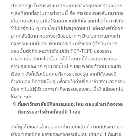
challenge ในการพัฒนาทักษะภาษาอังกฤษของตัวเองมาก
ๆ สิ่งที่ยากที่สุดในการทำงานนี้ คือ การร้อง
เพลงสันทนาการ
เป็นภาษาอังกฤษเพื่อให้คนต่างชาติเข้าใจ แต่ทำไปทำมา ตังคิด
ว่าไม่เวิร์คเเน่ ๆ เกมนี้คนไม่น่าสนุกด้วยเเน่ แต่ผลลัพธ์ที่ออก
มากกลับดีมาก คนต่างชาติชอบมาก ๆ มีแต่บอกว่าไม่เคยทำ
กิจกรรมแบบนี้เลย เพิ่งมาเคยเล่นครั้งแรก รู้สึกสนุกมาก
ตอนนั้นตังคิดเลยว่าถ้าตังไม่เข้า TEP-TEPE ของธรรม
ศาสตร์เนี่ย ตังคงไม่มีโอกาสได้ทำงานที่ได้ประสบการณ์และ
ความสุขเยอะมาก ๆ ขนาดนี้เเน่ ๆ เลย พอตังทำงานเยอะเข้า
เรื่อย ๆ ตังก็เริ่มเป็นแกนกิจกรรมของรุ่น จากที่ต้องลงมี
ทำงานเอง ก็กลายเป็นรุ่นพี่คอยให้คำปรึกษาช่วยงานกิจกรรม
น้อง ๆ ไปไม่รู้ตัว วงการทำกิจกรรมของคณะนี้เข้าแล้วออกไม่
ได้จริง ๆค่ะ
ที่มหาวิทยาลัยมีกิจกรรมเยอะไหม ตอนเข้ามาต้องเจอ
กิจกรรมอะไรบ้างตั้งแต่ปี 1 เลย
ตังก็พูดไปเยอะแล้วเนอะจากคำถามที่แล้ว คำถามนี้ตังจะมาเจาะ
เรียง timeline ของแต่ละกิจกรรมไปเลย เข้ามาปี 1 ก็จะเจอ