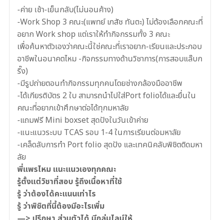
-ค่าย เช้า-เย็นกลับ(ไม่นอนค้าง)
-Work Shop 3 คณะ(แพทย์ เภสัช ทันตะ) ไม่ต้องเลือกคณะที่
อยาก Work shop แต่เราให้ทำกิจกรรมทั้ง 3 คณะ
เพื่อค้นหาตัวเองว่าคณะนี้ใช่คณะที่เราอยาก-เรียนและประกอบ
อาชีพในอนาคตไหม -กิจกรรมทางด้านวิชาการ(การสอบแล๊บก
ริ๊ง)
-มีรูปถ่ายตอนทำกิจกรรมทุกคนโดยช่างกล้องมืออาชีพ
-ได้เกียรติบัตร 2 ใบ สามารถนำไปใส่Port folioได้และยื่นใน
คณะที่อยากเข้าศึกษาต่อได้ทุกมหาลัย
-แถมฟรี Mini boxset สุดปังในวันเข้าค่าย
-แนะแนวระบบ TCAS รอบ 1-4 ในการเรียนต่อมหาลัย
-เคล็ดลับการทำ Port folio สุดปัง และเทคนิคลับพิชิตติดมหา
ลัย
พี่แพรไหม แนะแนวเองทุกคณะ
รู้ตั้งแต่วิชาที่สอบ รู้ถึงเนื้อหาที่ใช้
รู้ ว่าต้องได้คะแนนเท่าไร
รู้ ว่าพิชิตที่นี้ต้องมีอะไรเพิ่ม
—> ปรึกษา ส่วนตัวได้ มีกลุ่มไลน์ให้