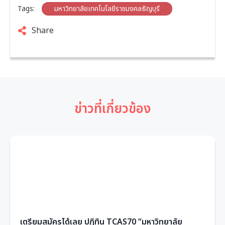
Tags:
มหาวิทยาลัยเทคโนโลยีราชมงคลธัญบุรี
Share
ข่าวที่เกี่ยวข้อง
เตรียมสมัครได้เลย ปฏิทิน TCAS70 “มหาวิทยาลัย