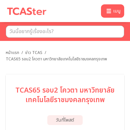
เมนู
หน้าแรก
/
ข่าว TCAS
/
TCAS65 รอบ2 โควตา มหาวิทยาลัยเทคโนโลยีราชมงคลกรุงเทพ
TCAS65 รอบ2 โควตา มหาวิทยาลัย
เทคโนโลยีราชมงคลกรุงเทพ
วันที่โพสต์