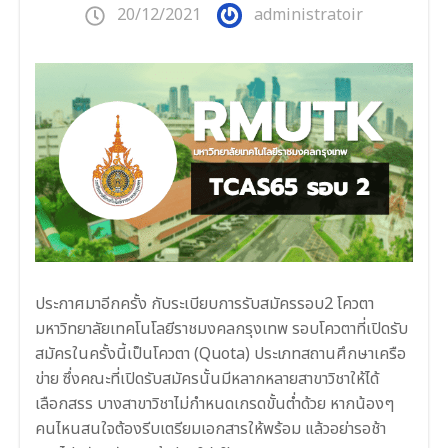
20/12/2021
administratoir
ประกาศมาอีกครั้ง กับระเบียบการรับสมัครรอบ2 โควตา
มหาวิทยาลัยเทคโนโลยีราชมงคลกรุงเทพ รอบโควตาที่เปิดรับ
สมัครในครั้งนี้เป็นโควตา (Quota) ประเภทสถานศึกษาเครือ
ข่าย ซึ่งคณะที่เปิดรับสมัครนั้นมีหลากหลายสาขาวิชาให้ได้
เลือกสรร บางสาขาวิชาไม่กำหนดเกรดขั้นต่ำด้วย หากน้องๆ
คนไหนสนใจต้องรีบเตรียมเอกสารให้พร้อม แล้วอย่ารอช้า