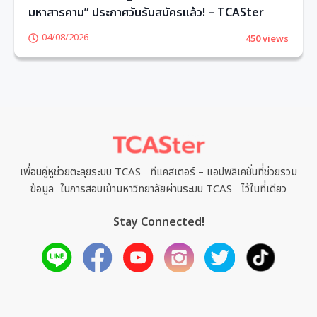
มหาสารคาม” ประกาศวันรับสมัครแล้ว! – TCASter
04/08/2026
450 views
1
2
3
4
5
6
เพื่อนคู่หูช่วยตะลุยระบบ TCAS ทีแคสเตอร์ – แอปพลิเคชั่นที่ช่วยรวม
ข้อมูล ในการสอบเข้ามหาวิทยาลัยผ่านระบบ TCAS ไว้ในที่เดียว
Stay Connected!