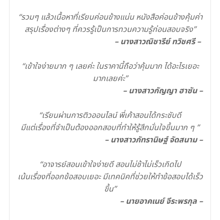
.
“รวมๆ แล้วเนื้อหาที่เรียนค่อนข้างแน่น หนังสือค่อนข้างคุ้มค่า
สรุปเรื่องต่างๆ ที่ควรรู้เป็นการทวนความรู้ก่อนสอบจริง”
– นางสาวณิชารีย์ ทวิชศรี –
.
“เข้าใจง่ายมาก ๆ เลยค่ะ ในราคานี้ถือว่าคุ้มมาก ได้อะไรเยอะ
มากเลยค่ะ”
– นางสาวกัญญา ฮาซัน –
.
“เรียนผ่านการติวออนไลน์ พี่เค้าสอนได้กระชับดี
มีแต่เรื่องที่จำเป็นต้องออกสอบที่ทำให้รู้สึกมั่นใจขึ้นมาก ๆ ”
– นางสาวภัทรานิษฐ์ จัดสนาม –
.
“อาจารย์สอนเข้าใจง่ายดี สอนไม่ช้าไม่เร็วเกิดไป
เน้นเรื่องที่ออกข้อสอบเยอะ มีเทคนิคที่ช่วยให้ทำข้อสอบได้เร็ว
ขึ้น”
– นายอาคเนย์ จีระพรกุล –
.