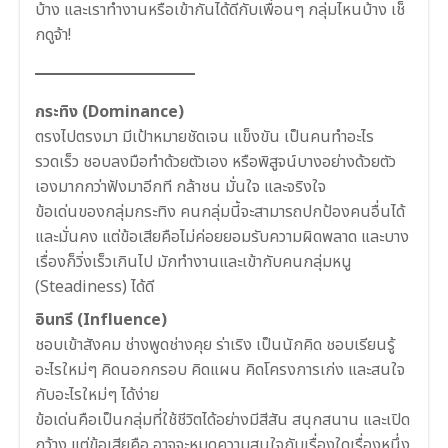
บ้าง และเราทำงานหรือเข้ากันได้ดีกับเพื่อนๆ กลุ่มไหนบ้าง เช็
กดูจ้า!
กระทิง (Dominance)
ตรงไปตรงมา มีเป้าหมายชัดเจน แข็งขัน เป็นคนทำอะไร
รวดเร็ว ชอบลงมือทำด้วยตัวเอง หรือพิสูจน์บางอย่างด้วยตัว
เองมากกว่าฟังมาอีกที กล้าชน มั่นใจ และจริงใจ
ข้อเด่นของกลุ่มกระทิง คนกลุ่มนี้จะสามารถปกป้องคนอื่นได้
และมั่นคง แต่ข้อเสียคือไม่ค่อยยอมรับความผิดพลาด และบาง
เรื่องก็วิ่งเร็วเกินไป มักทำงานและเข้ากับคนกลุ่มหนู
(Steadiness) ได้ดี
อินทรี (Influence)
ชอบเข้าสังคม ช่างพูดช่างคุย ร่าเริง เป็นนักคิด ชอบเรียนรู้
อะไรใหม่ๆ คิดนอกกรอบ คิดแผน คิดโครงการเก่ง และสนใจ
กับอะไรใหม่ๆ ได้ง่าย
ข้อเด่นคือเป็นกลุ่มที่ใช้ชีวิตได้อย่างมีสีสัน สนุกสนาน และเปิด
กว้าง แต่ข้อเสียคือ อาจจะหมดความสนใจกับเรื่องใดเรื่องหนึ่ง