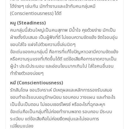
ได้ง่ายๆ เช่นกัน มักทำงานและเข้ากับคนกลุ่มหมี
(Conscientiousness) ได้ดี
หนู (Steadiness)
คนกลุ่มนี้ส่วนใหญ่เป็นคนสุภาพ มีน้ำใจ คุยด้วยง่าย มักเป็น
ฝ่ายตั้งรับเสมอ เป็นผู้ฟังที่ดี ไม่ชอบความขัดแย้ง จิตใจอบอุ่น
ชอบใส่ใจ แฝงไปด้วยความขี้เล่นนิดๆ
ข้อเด่นของคนกลุ่มนี้ คือการที่แก้ไขปัญหาเวลามีความขัดแย้ง
หรือความรุนแรงที่เกิดขึ้นได้ดี แต่ข้อเสียคือการขาดความเป็น
ผู้นำ ประนีประนอม และอ่อนโยนมากเกินไป ใส่ใจคนอื่นจน
ทำร้ายตัวเองบ่อยๆ
หมี (Conscientiousness)
รักสันโดษ ชอบวิเคราะห์ มีเหตุผลและหลักการรองรับเสมอ
ชอบทำอะไรแบบอนุรักษนิยม รอบคอบ วางแผน และทำอะไร
เป็นขั้นเป็นตอน ไม่ชอบเซอร์ไพรซ์ หรืออะไรที่ฉุกละหุก
ข้อเด่นคือเป็นกลุ่มที่ไม่ค่อยทำงานพลาด รอบคอบ มีระบบ
ระเบียบ แต่ข้อเสียคือไม่ค่อยยืดหยุ่นและไม่ชอบการ
เปลี่ยนแปลง