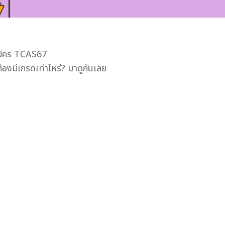
กสมัคร TCAS67
องมีเกรดเท่าไหร่? มาดูกันเลย