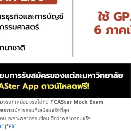
ิงที่เหมือนจริงได้ที่นี่
TCASter Mock Exam
สบการณ์การสอบที่เสมือนจริงที่สุด
่อนสอบ เพราะพลาดรอบซ้อม ดีกว่าพลาดรอบจริง
3TJfElC