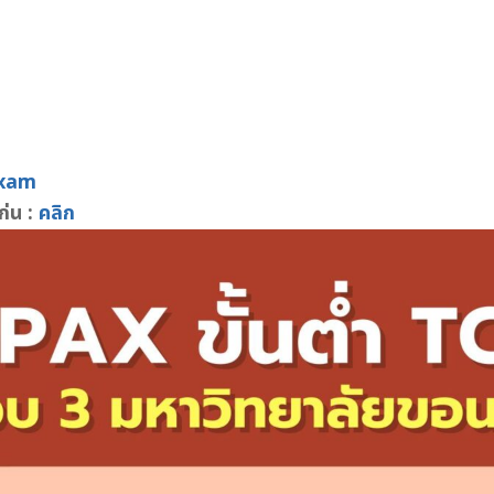
Exam
ก่น :
คลิก