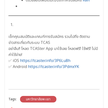
ตรวจสอบเพิ่มเติมในประกาศรับสมัคร
คลิก
เช็กคุณสมบัติและเกณฑ์การรับสมัคร รวมไปถึง ติดตาม
ข่าวสารเกี่ยวกับระบบ TCAS
อย่าลืม!! โหลด TCASter App มาใช้เลย โหลดฟรี! ใช้ฟรี! ไม่มี
ค่าใช้จ่าย!
✅ iOS
https://tcaster.info/3P6Lu8h
✅ Android
https://tcaster.info/3PdmxYK
Tags:
มหาวิทยาลัยพะเยา