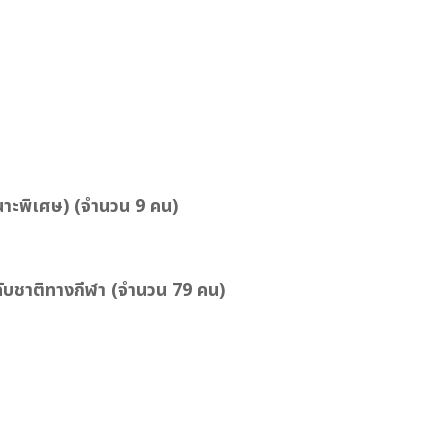
าะพิเศษ) (จำนวน 9 คน)
ดับชาติทางกีฬา
(จำนวน 79 คน)