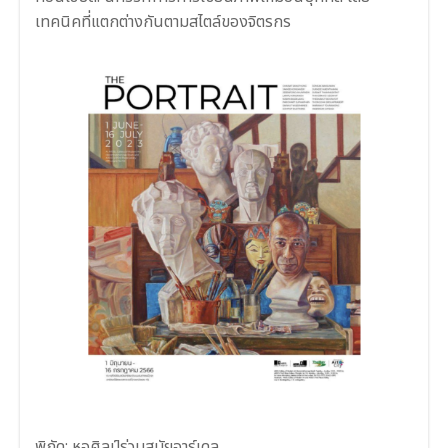
เทคนิคที่แตกต่างกันตามสไตล์ของจิตรกร
พิกัด: หอศิลป์ร่วมสมัยอาร์เดล