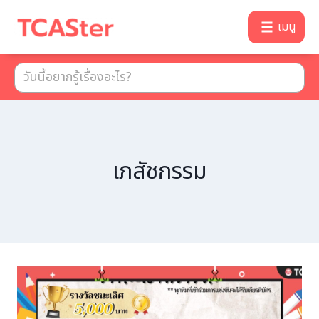
เมนู
เภสัชกรรม