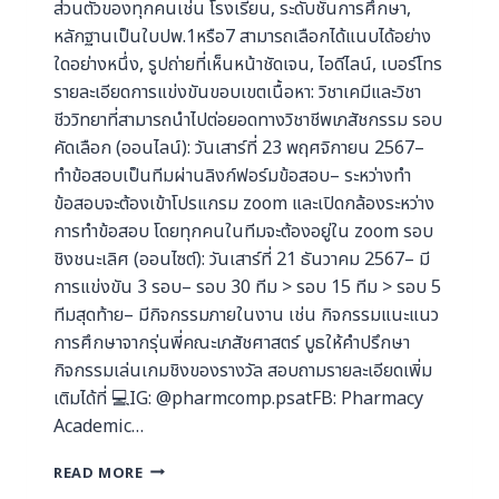
ส่วนตัวของทุกคนเช่น โรงเรียน, ระดับชั้นการศึกษา,
หลักฐานเป็นใบปพ.1หรือ7 สามารถเลือกได้แนบได้อย่าง
ใดอย่างหนึ่ง, รูปถ่ายที่เห็นหน้าชัดเจน, ไอดีไลน์, เบอร์โทร
รายละเอียดการแข่งขันขอบเขตเนื้อหา: วิชาเคมีและวิชา
ชีววิทยาที่สามารถนำไปต่อยอดทางวิชาชีพเภสัชกรรม รอบ
คัดเลือก (ออนไลน์): วันเสาร์ที่ 23 พฤศจิกายน 2567–
ทำข้อสอบเป็นทีมผ่านลิงก์ฟอร์มข้อสอบ– ระหว่างทำ
ข้อสอบจะต้องเข้าโปรแกรม zoom และเปิดกล้องระหว่าง
การทำข้อสอบ โดยทุกคนในทีมจะต้องอยู่ใน zoom รอบ
ชิงชนะเลิศ (ออนไซต์): วันเสาร์ที่ 21 ธันวาคม 2567– มี
การแข่งขัน 3 รอบ– รอบ 30 ทีม > รอบ 15 ทีม > รอบ 5
ทีมสุดท้าย– มีกิจกรรมภายในงาน เช่น กิจกรรมแนะแนว
การศึกษาจากรุ่นพี่คณะเภสัชศาสตร์ บูธให้คำปรึกษา
กิจกรรมเล่นเกมชิงของรางวัล สอบถามรายละเอียดเพิ่ม
เติมได้ที่ 💻IG: @pharmcomp.psatFB: Pharmacy
Academic…
READ MORE