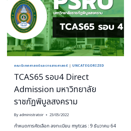
คณะนิเทศศาสตร์และวารสารศาสตร์
|
UNCATEGORIZED
TCAS65 รอบ4 Direct
Admission มหาวิทยาลัย
ราชภัฏพิบูลสงคราม
By
administratoir
23/05/2022
กำหนดการคัดเลือก ลงทะเบียน mytcas : 9 ธันวาคม 64