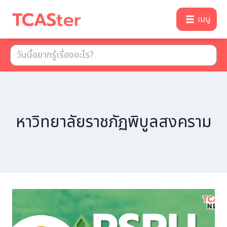
เมนู
หาวิทยาลัยราชภัฏพิบูลสงคราม