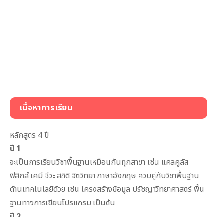
สถาบันที่เปิดสอน
อาชีพในอนาคต
รีวิวคณะจากรุ่นพี่
เนื้อหาการเรียน
หลักสูตร 4 ปี
ปี 1
จะเป็นการเรียนวิชาพื้นฐานเหมือนกันทุกสาขา เช่น แคลคูลัส
ฟิสิกส์ เคมี ชีวะ สถิติ จิตวิทยา ภาษาอังกฤษ ควบคู่กับวิชาพื้นฐาน
ด้านเทคโนโลยีด้วย เช่น โครงสร้างข้อมูล ปรัชญาวิทยาศาสตร์ พื้น
ฐานทางการเขียนโปรแกรม เป็นต้น
ปี 2