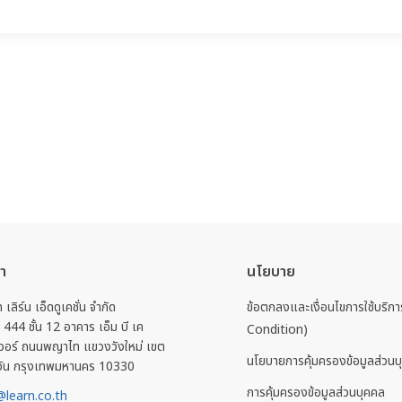
รา
นโยบาย
ท เลิร์น เอ็ดดูเคชั่น จำกัด
ข้อตกลงและเงื่อนไขการใช้บริ
่ 444 ชั้น 12 อาคาร เอ็ม บี เค
Condition)
วอร์ ถนนพญาไท แขวงวังใหม่ เขต
นโยบายการคุ้มครองข้อมูลส่วนบ
วัน กรุงเทพมหานคร 10330
การคุ้มครองข้อมูลส่วนบุคคล
learn.co.th