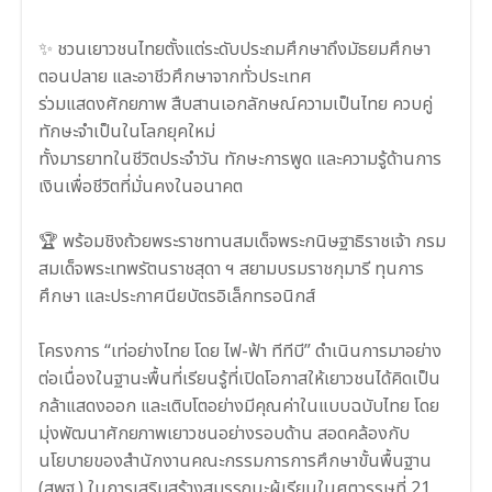
✨ ชวนเยาวชนไทยตั้งแต่ระดับประถมศึกษาถึงมัธยมศึกษา
ตอนปลาย และอาชีวศึกษาจากทั่วประเทศ
ร่วมแสดงศักยภาพ สืบสานเอกลักษณ์ความเป็นไทย ควบคู่
ทักษะจำเป็นในโลกยุคใหม่
ทั้งมารยาทในชีวิตประจำวัน ทักษะการพูด และความรู้ด้านการ
เงินเพื่อชีวิตที่มั่นคงในอนาคต
🏆 พร้อมชิงถ้วยพระราชทานสมเด็จพระกนิษฐาธิราชเจ้า กรม
สมเด็จพระเทพรัตนราชสุดา ฯ สยามบรมราชกุมารี ทุนการ
ศึกษา และประกาศนียบัตรอิเล็กทรอนิกส์
โครงการ “เท่อย่างไทย โดย ไฟ-ฟ้า ทีทีบี” ดำเนินการมาอย่าง
ต่อเนื่องในฐานะพื้นที่เรียนรู้ที่เปิดโอกาสให้เยาวชนได้คิดเป็น
กล้าแสดงออก และเติบโตอย่างมีคุณค่าในแบบฉบับไทย โดย
มุ่งพัฒนาศักยภาพเยาวชนอย่างรอบด้าน สอดคล้องกับ
นโยบายของสำนักงานคณะกรรมการการศึกษาขั้นพื้นฐาน
(สพฐ.) ในการเสริมสร้างสมรรถนะผู้เรียนในศตวรรษที่ 21